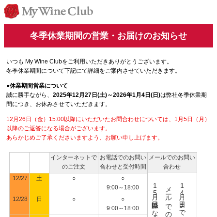
冬季休業期間の営業・お届けのお知らせ
いつも My Wine Clubをご利用いただきありがとうございます。
冬季休業期間について下記にて詳細をご案内させていただきます。
●休業期間営業について
誠に勝手ながら、
2025年12月27日(土)～2026年1月4日(日)
は弊社冬季休業期
間につき、お休みさせていただきます。
12月26日（金）15:00以降にいただいたお問合わせについては、1月5日（月）
以降のご返答になる場合がございます。
あらかじめご了承くださいますよう、お願い申し上げます。
インターネットで
お電話でのお問い
メールでのお問い
のご注文
合わせと受付時間
合わせ
12/27
土
○
○
1
メールでのご返答は
1
9:00～18:00
5
4
12/28
日
○
○
9:00～18:00