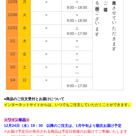
日以降になる場合がございます。
日まで休業とさせていただきます。
12/29
月
○
○
9:00～18:00
12/30
火
○
○
9:00～18:00
12/31
水
○
△
9:00～17:00
1/1
木
○
×
―
1/2
金
○
×
―
1/3
土
○
×
―
1/4
日
○
△
9:00～17:00
●商品のご注文受付とお届けについて
インターネットサイトからは、いつでもご注文していただくことができます。
＜ワイン単品＞
12月24日（水）19：30 以降のご注文は、1月中旬より順次お届け予定
※お届け予定日が表示される商品は予定日前後のお届けでご準備いたします