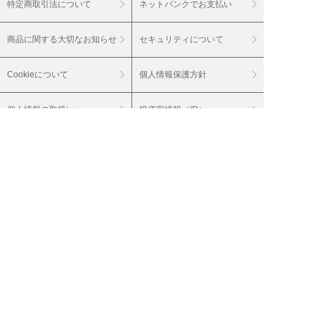
特定商取引法について
ネットバンクでお支払い
商品に関する大切なお知らせ
セキュリティについて
Cookieについて
個人情報保護方針
個人情報の取扱い
投資家情報（IR）
会社案内
採用情報
グループサイト
20歳未満の飲酒は法律で禁止されています。
20歳未満の酒類のご注文はご遠慮ください。
妊娠中や授乳期の飲酒は、胎児・乳児の発育
に影響を与えるおそれがあります。
（株）ベルーナは通信販売酒類小売免許を付
与されています。 輸入業者（株）ベルーナ
お届けするワインは、特に記載のない商品に
関しては、アルコール度数１５％未満（酒精
強化ワインを除く）