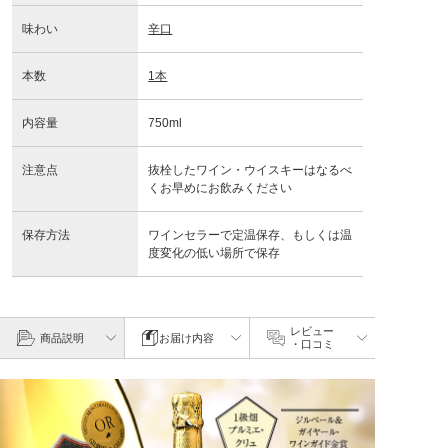
味わい
辛口
本数
1本
内容量
750ml
注意点
抜栓したワイン・ウイスキーはなるべ
くお早めにお飲みください
保存方法
ワインセラーで定温保存、もしくは温
度変化の低い場所で保存
レビュー
商品説明
お届け内容
・口コミ