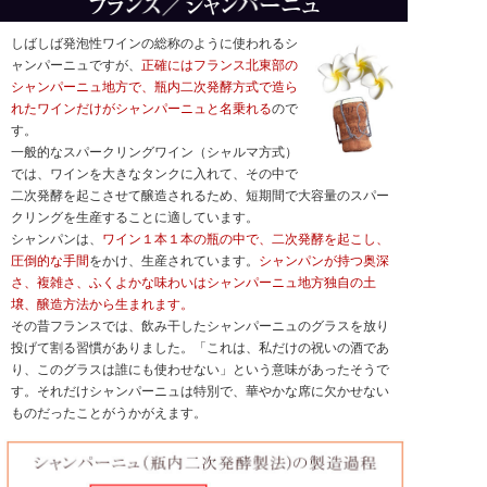
しばしば発泡性ワインの総称のように使われるシ
ャンパーニュですが、
正確にはフランス北東部の
シャンパーニュ地方で、瓶内二次発酵方式で造ら
れたワインだけがシャンパーニュと名乗れる
ので
す。
一般的なスパークリングワイン（シャルマ方式）
では、ワインを大きなタンクに入れて、その中で
二次発酵を起こさせて醸造されるため、短期間で大容量のスパー
クリングを生産することに適しています。
シャンパンは、
ワイン１本１本の瓶の中で、二次発酵を起こし、
圧倒的な手間
をかけ、生産されています。
シャンパンが持つ奥深
さ、複雑さ、ふくよかな味わいはシャンパーニュ地方独自の土
壌、醸造方法から生まれます。
その昔フランスでは、飲み干したシャンパーニュのグラスを放り
投げて割る習慣がありました。「これは、私だけの祝いの酒であ
り、このグラスは誰にも使わせない」という意味があったそうで
す。それだけシャンパーニュは特別で、華やかな席に欠かせない
ものだったことがうかがえます。