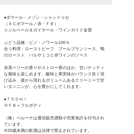
●ポマール・メゾン・シャンドゥセ
（ＡＣポマール／赤・ＦＢ）
☆ジルベール＆ガイヤール・ワインガイド金賞
ぶどう品種：ピノ・ノワール100％
合う料理：ローストビーフ ブールブランソース、鴨
のロースト バルサミコと赤ワインのソース
赤系ベリーの香りやストロー香のほか、甘いナッティ
な風味も楽しめます。酸味と果実味がバランス良く溶
け込み、後から現れるボリュームあるクリーミーで甘
いタンニンが、心を豊かにしてくれます。
●７５０ｍｌ
※ＦＢ＝フルボディ
（株）ベルーナは通信販売酒類小売業免許を付与され
ています。
※20歳未満の飲酒は法律で禁止されています。