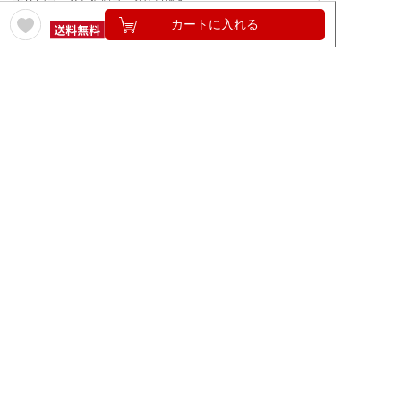
カートに入れる
ワイン通販のマイワインクラ
My Wine Clubとは
ブ
ワインQ＆A
ご利用規約
ご利用ガイド
よくある質問
特定商取引法について
ネットバンクでお支払い
商品に関する大切なお知らせ
セキュリティについて