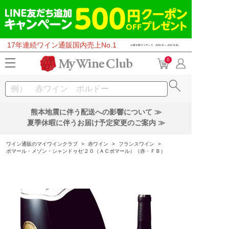
17年連続ワイン通販国内売上No.1
0
熊本地震に伴う配送への影響について ≫
夏季休暇に伴うお届け予定変更のご案内 ≫
ワイン通販のマイワインクラブ
>
赤ワイン
>
フランスワイン
>
ポマール・メゾン・シャンドゥセ’２０（ＡＣポマール）（赤・ＦＢ）