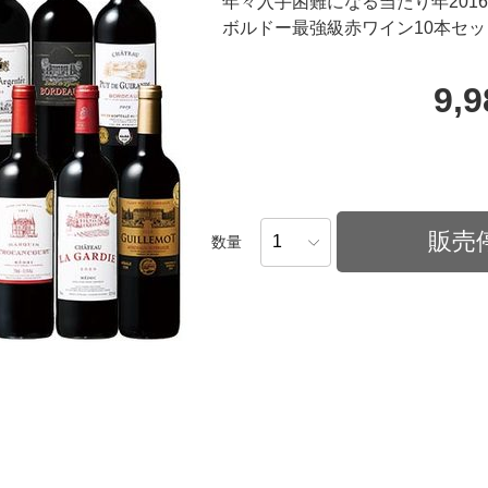
年々入手困難になる当たり年201
ボルドー最強級赤ワイン10本セッ
9,
販売
数量