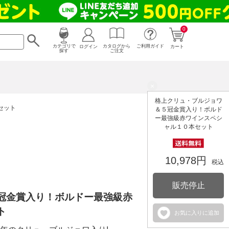
0
カタログから
ログイン
カテゴリで
ご利用ガイド
カート
ご注文
探す
×
格上クリュ・ブルジョワ
セット
＆５冠金賞入り！ボルド
ー最強級赤ワインスペシ
ャル１０本セット
10,978円
税込
販売停止
冠金賞入り！ボルドー最強級赤
ト
お気に入りに追加