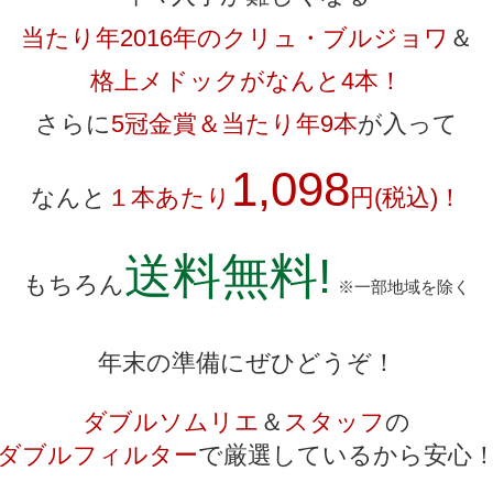
当たり年2016年のクリュ・ブルジョワ
＆
格上メドックがなんと4本！
さらに
5冠金賞＆当たり年9本
が入って
1,098
なんと
１本あたり
円(税込)！
送料無料!
もちろん
※一部地域を除く
年末の準備にぜひどうぞ！
ダブルソムリエ
＆
スタッフ
の
ダブルフィルター
で厳選しているから安心