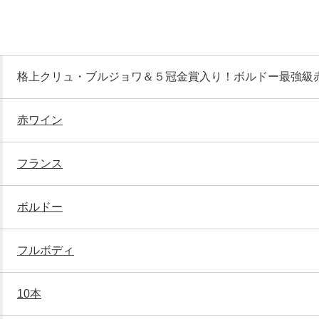
格上クリュ・ブルジョワ＆５冠金賞入り！ボルドー最強級
赤ワイン
フランス
ボルドー
フルボディ
10本