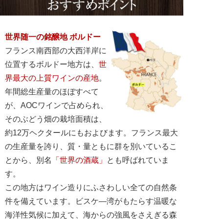
世界随一の銘醸地 ボルドー
フランス南西部の大西洋岸に
位置するボルドー地方は、
世
界最大の上質ワインの産地
。
年間総生産量のほぼすべて
が、AOCワインで占められ、
そのぶどう畑の栽培面積は、
約12万ヘクタールにもおよびます。フランス最大
の生産量を誇り、質・量ともに群を別いているこ
とから、別名
「世界の酒蔵」
とも呼ばれていま
す。
この地方はワイン造りにふさわしい全ての自然条
件を備えています。ビスケ―湾がもたらす温暖な
海洋性気候に加えて、海からの強風をさえぎる森