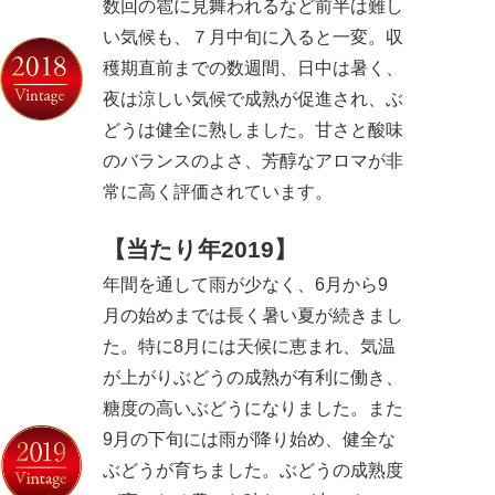
数回の雹に見舞われるなど前半は難し
い気候も、７月中旬に入ると一変。収
穫期直前までの数週間、日中は暑く、
夜は涼しい気候で成熟が促進され、ぶ
どうは健全に熟しました。甘さと酸味
のバランスのよさ、芳醇なアロマが非
常に高く評価されています。
【当たり年2019】
年間を通して雨が少なく、6月から9
月の始めまでは長く暑い夏が続きまし
た。特に8月には天候に恵まれ、気温
が上がりぶどうの成熟が有利に働き、
糖度の高いぶどうになりました。また
9月の下旬には雨が降り始め、健全な
ぶどうが育ちました。ぶどうの成熟度