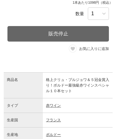
1本あたり1098円（税込）
数量
販売停止
お気に入りに追加
商品名
格上クリュ・ブルジョワ＆５冠金賞入
り！ボルドー最強級赤ワインスペシャ
ル１０本セット
タイプ
赤ワイン
生産国
フランス
生産地
ボルドー