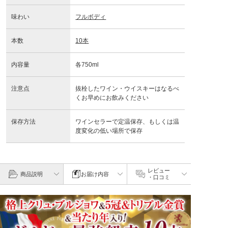
味わい
フルボディ
本数
10本
内容量
各750ml
注意点
抜栓したワイン・ウイスキーはなるべ
くお早めにお飲みください
保存方法
ワインセラーで定温保存、もしくは温
度変化の低い場所で保存
レビュー
商品説明
お届け内容
・口コミ