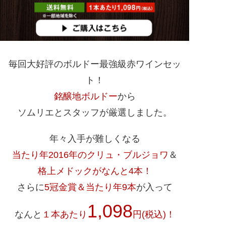
毎回大好評のボルドー最強級赤ワインセッ
ト！
銘醸地ボルドー
から
ソムリエとスタッフが厳選しました。
年々入手が難しくなる
当たり年2016年のクリュ・ブルジョワ
＆
格上メドックがなんと4本！
さらに
5冠金賞＆当たり年9本
が入って
1,098
なんと
１本あたり
円(税込)！