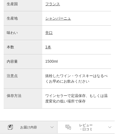
生産国
フランス
生産地
シャンパーニュ
味わい
辛口
本数
1本
内容量
1500ml
注意点
抜栓したワイン・ウイスキーはなるべ
くお早めにお飲みください
保存方法
ワインセラーで定温保存、もしくは温
度変化の低い場所で保存
レビュー
お届け内容
・口コミ