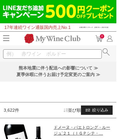
17年連続ワイン通販国内売上No.1
0
熊本地震に伴う配送への影響について ≫
夏季休暇に伴うお届け予定変更のご案内 ≫
3,622件
並び順
絞り込み
ドメーヌ・パエトロング・ルー
ジュ’２１（ＩＧＰシテ・…