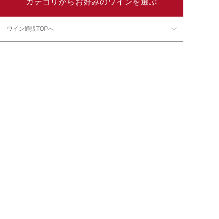
カテゴリからお好みのワインを選ぶ
ワイン通販TOPへ
ワインの種類から探す
ワインの産地から探す
ワインの評価から探す
ワイングッズ・セラーを探す
本数で探す
価格帯で探す
年12回コース／定期コースから探す