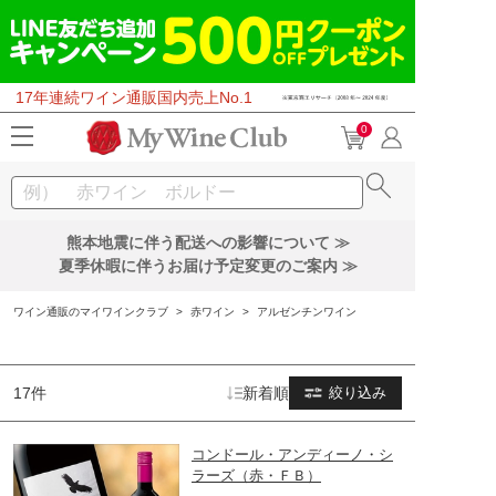
17年連続ワイン通販国内売上No.1
0
熊本地震に伴う配送への影響について ≫
夏季休暇に伴うお届け予定変更のご案内 ≫
ワイン通販のマイワインクラブ
>
赤ワイン
>
アルゼンチンワイン
17件
新着順
絞り込み
コンドール・アンディーノ・シ
ラーズ（赤・ＦＢ）