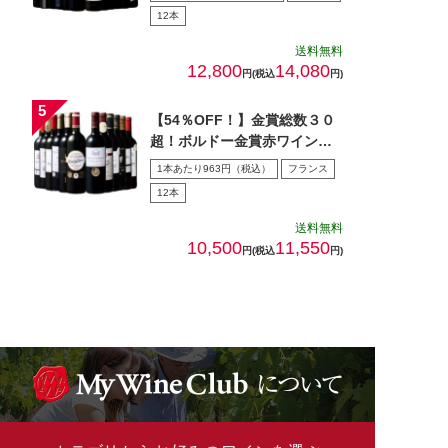
12本
送料無料
12,800
14,080
円(税込
円)
【54％OFF！】金賞総数３０
超！ボルドー金賞赤ワイン１
２本セット 第１5弾
1本あたり963円（税込）
フランス
12本
送料無料
10,500
11,550
円(税込
円)