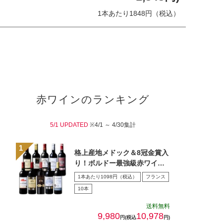
1本あたり1848円（税込）
赤ワインのランキング
5/1 UPDATED
※4/1 ～ 4/30集計
格上産地メドック＆8冠金賞入
り！ボルドー最強級赤ワイン
１０本セット
1本あたり1098円（税込）
フランス
10本
送料無料
9,980
10,978
円(税込
円)