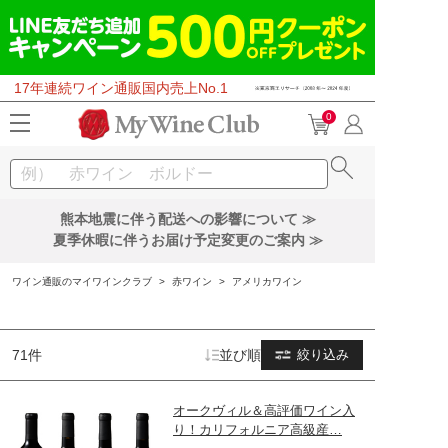
17年連続ワイン通販国内売上No.1
0
熊本地震に伴う配送への影響について ≫
夏季休暇に伴うお届け予定変更のご案内 ≫
ワイン通販のマイワインクラブ
>
赤ワイン
>
アメリカワイン
71件
並び順
絞り込み
オークヴィル＆高評価ワイン入
り！カリフォルニア高級産…