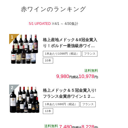
赤ワインのランキング
5/1 UPDATED
※4/1 ～ 4/30集計
格上産地メドック＆8冠金賞入
り！ボルドー最強級赤ワイン
１０本セット
1本あたり1098円（税込）
フランス
10本
送料無料
9,980
10,978
円(税込
円)
格上メドック＆５冠金賞入り!
フランス金賞赤ワイン１２本
セット 第１０８弾
1本あたり686円（税込）
フランス
12本
送料無料
7,480
8,228
円(税込
円)