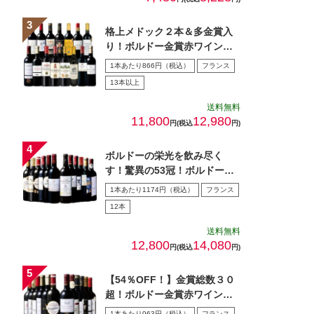
格上メドック２本＆多金賞入
り！ボルドー金賞赤ワイン１
５本セット 第28弾
1本あたり866円（税込）
フランス
13本以上
送料無料
11,800
12,980
円(税込
円)
ボルドーの栄光を飲み尽く
す！驚異の53冠！ボルドー多
金賞赤ワイン12本セット
1本あたり1174円（税込）
フランス
12本
送料無料
12,800
14,080
円(税込
円)
【54％OFF！】金賞総数３０
超！ボルドー金賞赤ワイン１
２本セット 第１5弾
1本あたり963円（税込）
フランス