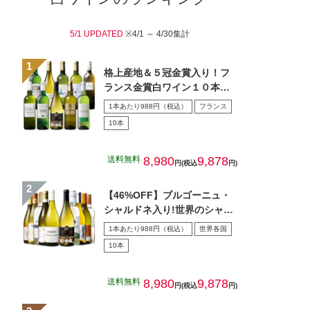
5/1 UPDATED
※4/1 ～ 4/30集計
格上産地＆５冠金賞入り！フ
ランス金賞白ワイン１０本セ
ット
1本あたり988円（税込）
フランス
10本
送料無料
8,980
9,878
円(税込
円)
【46%OFF】ブルゴーニュ・
シャルドネ入り!世界のシャル
ドネ白10本セット 第…
1本あたり988円（税込）
世界各国
10本
送料無料
8,980
9,878
円(税込
円)