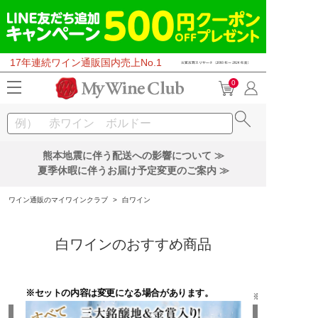
17年連続ワイン通販国内売上No.1
0
熊本地震に伴う配送への影響について ≫
夏季休暇に伴うお届け予定変更のご案内 ≫
ワイン通販のマイワインクラブ
>
白ワイン
白ワインのおすすめ商品
※セットの内容は変更になる場合があります。
※セットの内容