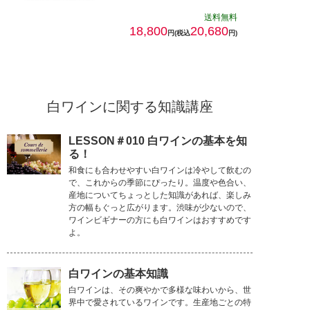
送料無料
18,800
20,680
円(税込
円)
白ワインに関する知識講座
LESSON＃010 白ワインの基本を知
る！
和食にも合わせやすい白ワインは冷やして飲むの
で、これからの季節にぴったり。温度や色合い、
産地についてちょっとした知識があれば、楽しみ
方の幅もぐっと広がります。渋味が少ないので、
ワインビギナーの方にも白ワインはおすすめです
よ。
白ワインの基本知識
白ワインは、その爽やかで多様な味わいから、世
界中で愛されているワインです。生産地ごとの特