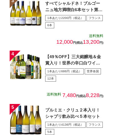
すべてシャルドネ！ブルゴー
ニュ地方満喫白6本セット第5
弾
1本あたり2200円（税込）
フランス
6本
送料無料
12,000
13,200
円(税込
円)
【49％OFF】三大銘醸地＆金
賞入り！世界の辛口白ワイン
１２本セット第７０弾
1本あたり686円（税込）
世界各国
12本
送料無料
7,480
8,228
円(税込
円)
プルミエ・クリュ２本入り！
シャブリ飲み比べ５本セット
1本あたり4136円（税込）
フランス
5本