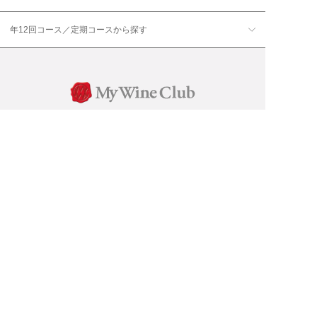
年12回コース／定期コースから探す
ワイン通販のマイワインクラ
My Wine Clubとは
ブ
ワインQ＆A
ご利用規約
ご利用ガイド
よくある質問
特定商取引法について
ネットバンクでお支払い