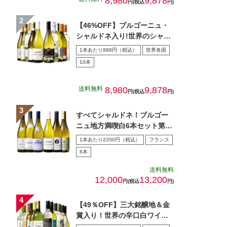
8,980
9,878
円(税込
円)
【46%OFF】ブルゴーニュ・
シャルドネ入り!世界のシャル
ドネ白10本セット 第…
1本あたり988円（税込）
世界各国
10本
送料無料
8,980
9,878
円(税込
円)
すべてシャルドネ！ブルゴー
ニュ地方満喫白6本セット第5
弾
1本あたり2200円（税込）
フランス
6本
送料無料
12,000
13,200
円(税込
円)
【49％OFF】三大銘醸地＆金
賞入り！世界の辛口白ワイン
１２本セット第７０弾