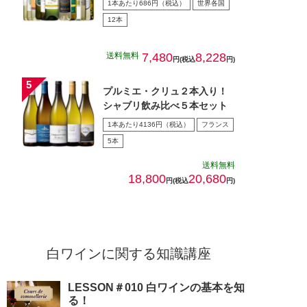
1本あたり686円（税込）
世界各国
12本
送料無料
7,480
8,228
円(税込
円)
プルミエ・クリュ２本入り！
シャブリ飲み比べ５本セット
1本あたり4136円（税込）
フランス
5本
送料無料
18,800
20,680
円(税込
円)
白ワインに関する知識講座
LESSON＃010 白ワインの基本を知
る！