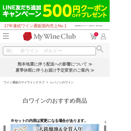
17年連続ワイン通販国内売上No.1
0
熊本地震に伴う配送への影響について ≫
夏季休暇に伴うお届け予定変更のご案内 ≫
ワイン通販のマイワインクラブ
>
レバノンのワイン
白ワインのおすすめ商品
※セットの内容は変更になる場合があります。
※セットの内容