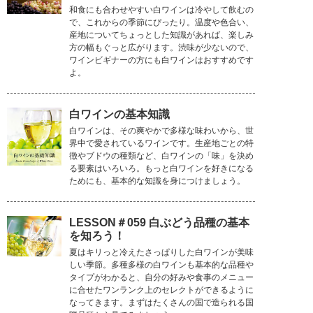
和食にも合わせやすい白ワインは冷やして飲むの
で、これからの季節にぴったり。温度や色合い、
産地についてちょっとした知識があれば、楽しみ
方の幅もぐっと広がります。渋味が少ないので、
ワインビギナーの方にも白ワインはおすすめです
よ。
白ワインの基本知識
白ワインは、その爽やかで多様な味わいから、世
界中で愛されているワインです。生産地ごとの特
徴やブドウの種類など、白ワインの「味」を決め
る要素はいろいろ。もっと白ワインを好きになる
ためにも、基本的な知識を身につけましょう。
LESSON＃059 白ぶどう品種の基本
を知ろう！
夏はキリっと冷えたさっぱりした白ワインが美味
しい季節。多種多様の白ワインも基本的な品種や
タイプがわかると、自分の好みや食事のメニュー
に合せたワンランク上のセレクトができるように
なってきます。まずはたくさんの国で造られる国