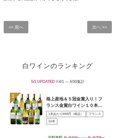
<< 前へ
次へ >>
白ワインのランキング
5/1 UPDATED
※4/1 ～ 4/30集計
格上産地＆５冠金賞入り！フ
ランス金賞白ワイン１０本セ
ット
1本あたり988円（税込）
フランス
10本
送料無料