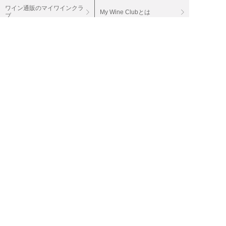
ワイン通販のマイワインクラ
My Wine Clubとは
ブ
ワインQ＆A
ご利用規約
ご利用ガイド
よくある質問
特定商取引法について
ネットバンクでお支払い
商品に関する大切なお知らせ
セキュリティについて
Cookieについて
個人情報保護方針
個人情報の取扱い
投資家情報（IR）
会社案内
採用情報
グループサイト