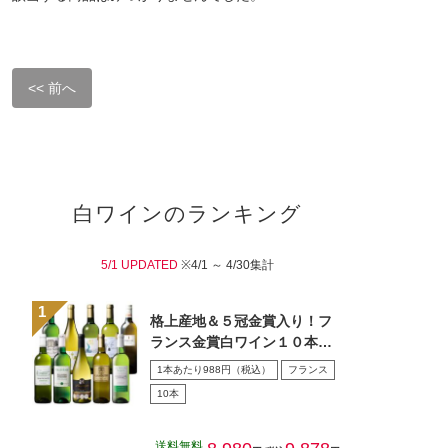
<< 前へ
白ワインのランキング
5/1 UPDATED
※4/1 ～ 4/30集計
格上産地＆５冠金賞入り！フ
ランス金賞白ワイン１０本セ
ット
1本あたり988円（税込）
フランス
10本
送料無料