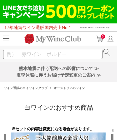
17年連続ワイン通販国内売上No.1
0
熊本地震に伴う配送への影響について ≫
夏季休暇に伴うお届け予定変更のご案内 ≫
ワイン通販のマイワインクラブ
>
オーストリアのワイン
白ワインのおすすめ商品
※セットの内容は変更になる場合があります。
※セットの内容