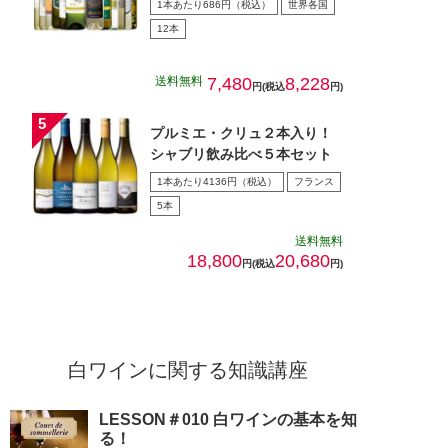
1本あたり686円（税込）
世界各国
12本
送料無料
7,480
8,228
円(税込
円)
プルミエ・クリュ２本入り！
シャブリ飲み比べ５本セット
1本あたり4136円（税込）
フランス
5本
送料無料
18,800
20,680
円(税込
円)
白ワインに関する知識講座
LESSON＃010 白ワインの基本を知
る！