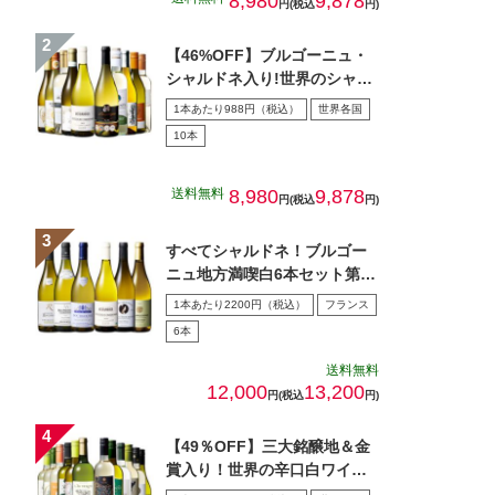
8,980
9,878
円(税込
円)
【46%OFF】ブルゴーニュ・
シャルドネ入り!世界のシャル
ドネ白10本セット 第…
1本あたり988円（税込）
世界各国
10本
送料無料
8,980
9,878
円(税込
円)
すべてシャルドネ！ブルゴー
ニュ地方満喫白6本セット第5
弾
1本あたり2200円（税込）
フランス
6本
送料無料
12,000
13,200
円(税込
円)
【49％OFF】三大銘醸地＆金
賞入り！世界の辛口白ワイン
１２本セット第７０弾