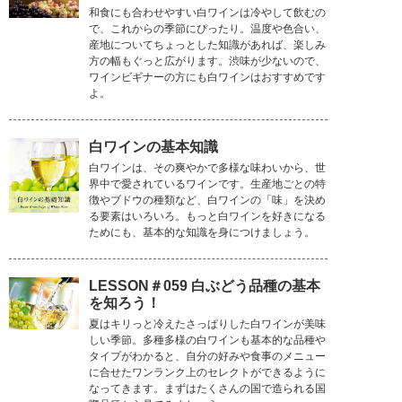
和食にも合わせやすい白ワインは冷やして飲むの
で、これからの季節にぴったり。温度や色合い、
産地についてちょっとした知識があれば、楽しみ
方の幅もぐっと広がります。渋味が少ないので、
ワインビギナーの方にも白ワインはおすすめです
よ。
白ワインの基本知識
白ワインは、その爽やかで多様な味わいから、世
界中で愛されているワインです。生産地ごとの特
徴やブドウの種類など、白ワインの「味」を決め
る要素はいろいろ。もっと白ワインを好きになる
ためにも、基本的な知識を身につけましょう。
LESSON＃059 白ぶどう品種の基本
を知ろう！
夏はキリっと冷えたさっぱりした白ワインが美味
しい季節。多種多様の白ワインも基本的な品種や
タイプがわかると、自分の好みや食事のメニュー
に合せたワンランク上のセレクトができるように
なってきます。まずはたくさんの国で造られる国