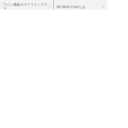
ワイン通販のマイワインクラ
My Wine Clubとは
ブ
ワインQ＆A
ご利用規約
ご利用ガイド
よくある質問
特定商取引法について
ネットバンクでお支払い
商品に関する大切なお知らせ
セキュリティについて
Cookieについて
個人情報保護方針
個人情報の取扱い
投資家情報（IR）
会社案内
採用情報
グループサイト