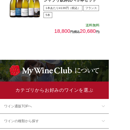
1本あたり4136円（税込）
フランス
5本
送料無料
18,800
20,680
円(税込
円)
カテゴリからお好みのワインを選ぶ
ワイン通販TOPへ
ワインの種類から探す