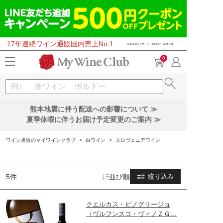
17年連続ワイン通販国内売上No.1
0
熊本地震に伴う配送への影響について ≫
夏季休暇に伴うお届け予定変更のご案内 ≫
ワイン通販のマイワインクラブ
>
白ワイン
>
スロヴェニアワイン
5件
並び順
絞り込み
クエルカス・ピノグリージョ
（ヴルフンスコ・ヴィノＺＧ…