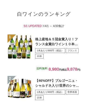
白ワインのランキング
5/1 UPDATED
※4/1 ～ 4/30集計
格上産地＆５冠金賞入り！フ
ランス金賞白ワイン１０本セ
ット
1本あたり988円（税込）
フランス
10本
送料無料
8,980
9,878
円(税込
円)
【46%OFF】ブルゴーニュ・
シャルドネ入り!世界のシャル
ドネ白10本セット 第…
1本あたり988円（税込）
世界各国
10本