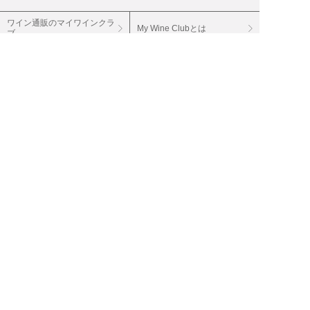
ワイン通販のマイワインクラ
My Wine Clubとは
ブ
ワインQ＆A
ご利用規約
ご利用ガイド
よくある質問
特定商取引法について
ネットバンクでお支払い
商品に関する大切なお知らせ
セキュリティについて
Cookieについて
個人情報保護方針
個人情報の取扱い
投資家情報（IR）
会社案内
採用情報
グループサイト