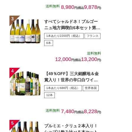
送料無料
8,980
9,878
円(税込
円)
すべてシャルドネ！ブルゴー
ニュ地方満喫白6本セット第5
弾
1本あたり2200円（税込）
フランス
6本
送料無料
12,000
13,200
円(税込
円)
【49％OFF】三大銘醸地＆金
賞入り！世界の辛口白ワイン
１２本セット第７０弾
1本あたり686円（税込）
世界各国
12本
送料無料
7,480
8,228
円(税込
円)
プルミエ・クリュ２本入り！
シャブリ飲み比べ５本セット