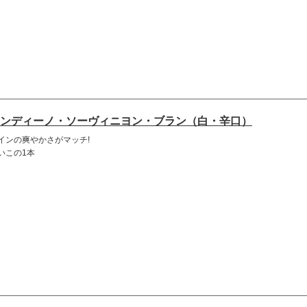
ンディーノ・ソーヴィニヨン・ブラン（白・辛口）
インの爽やかさがマッチ!
いこの1本