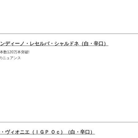
ンディーノ・レセルバ・シャルドネ（白・辛口）
本数120万本突破!
のニュアンス
・ヴィオニエ（ＩＧＰ Ｏｃ）（白・辛口）