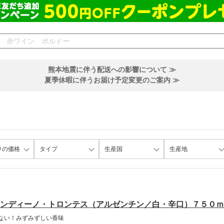
熊本地震に伴う配送への影響について ≫
夏季休暇に伴うお届け予定変更のご案内 ≫
りの価格
タイプ
生産国
生産地
ンディーノ・トロンテス（アルゼンチン／白・辛口）７５０ｍ
ない！みずみずしい香味