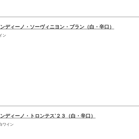
ンディーノ・ソーヴィニヨン・ブラン（白・辛口）
イン
ンディーノ・トロンテス’２３（白・辛口）
白ワイン