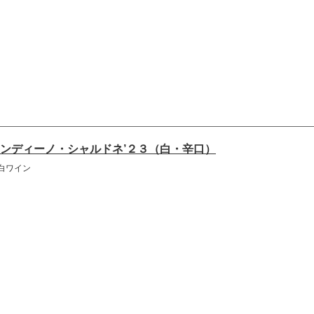
ンディーノ・シャルドネ’２３（白・辛口）
白ワイン