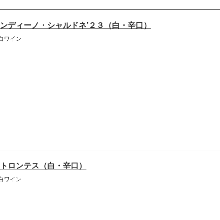
ンディーノ・シャルドネ’２３（白・辛口）
白ワイン
トロンテス（白・辛口）
白ワイン