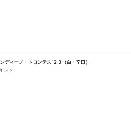
ンディーノ・トロンテス’２３（白・辛口）
白ワイン