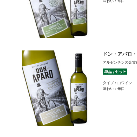
味わい：辛口
ドン・アパロ・
アルゼンチンの金賞
タイプ：白ワイン
味わい：辛口