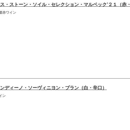
ス・ストーン・ソイル・セレクション・マルベック’２１（赤
価赤ワイン
ンディーノ・ソーヴィニヨン・ブラン（白・辛口）
イン