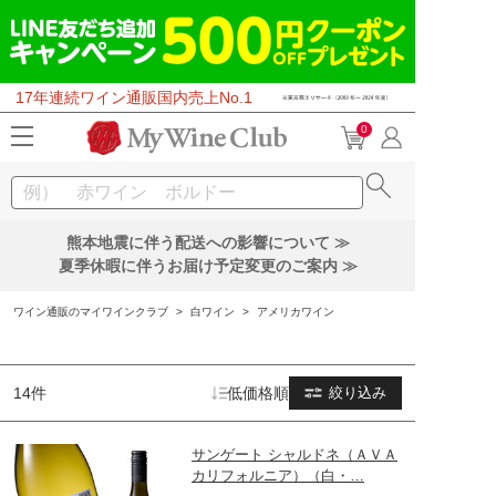
17年連続ワイン通販国内売上No.1
0
熊本地震に伴う配送への影響について ≫
夏季休暇に伴うお届け予定変更のご案内 ≫
ワイン通販のマイワインクラブ
>
白ワイン
>
アメリカワイン
14件
低価格順
絞り込み
サンゲート シャルドネ（ＡＶＡ
カリフォルニア）（白・…