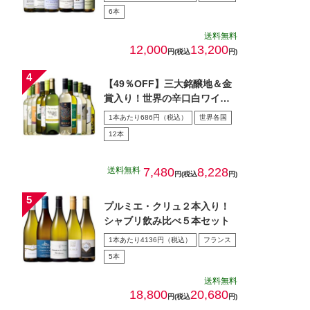
6本
送料無料
12,000
13,200
円(税込
円)
【49％OFF】三大銘醸地＆金
賞入り！世界の辛口白ワイン
１２本セット第７０弾
1本あたり686円（税込）
世界各国
12本
送料無料
7,480
8,228
円(税込
円)
プルミエ・クリュ２本入り！
シャブリ飲み比べ５本セット
1本あたり4136円（税込）
フランス
5本
送料無料
18,800
20,680
円(税込
円)