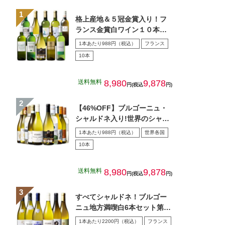
格上産地＆５冠金賞入り！フ
ランス金賞白ワイン１０本セ
ット
1本あたり988円（税込）
フランス
10本
送料無料
8,980
9,878
円(税込
円)
【46%OFF】ブルゴーニュ・
シャルドネ入り!世界のシャル
ドネ白10本セット 第…
1本あたり988円（税込）
世界各国
10本
送料無料
8,980
9,878
円(税込
円)
すべてシャルドネ！ブルゴー
ニュ地方満喫白6本セット第5
弾
1本あたり2200円（税込）
フランス