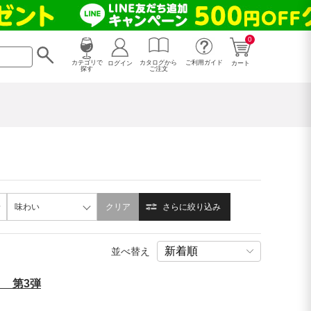
0
カタログから
ログイン
カテゴリで
ご利用ガイド
カート
ご注文
探す
味わい
クリア
さらに絞り込み
並べ替え
 第3弾