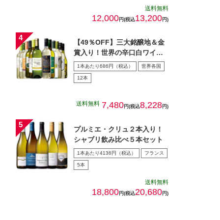
送料無料
12,000
13,200
円(税込
円)
【49％OFF】三大銘醸地＆金
賞入り！世界の辛口白ワイン
１２本セット第７０弾
1本あたり686円（税込）
世界各国
12本
送料無料
7,480
8,228
円(税込
円)
プルミエ・クリュ２本入り！
シャブリ飲み比べ５本セット
1本あたり4136円（税込）
フランス
5本
送料無料
18,800
20,680
円(税込
円)