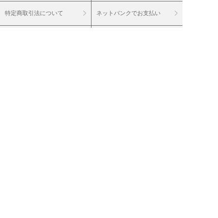
特定商取引法について
ネットバンクでお支払い
商品に関する大切なお知らせ
セキュリティについて
Cookieについて
個人情報保護方針
個人情報の取扱い
投資家情報（IR）
会社案内
採用情報
グループサイト
20歳未満の飲酒は法律で禁止されています。
20歳未満の酒類のご注文はご遠慮ください。
妊娠中や授乳期の飲酒は、胎児・乳児の発育
に影響を与えるおそれがあります。
（株）ベルーナは通信販売酒類小売免許を付
与されています。 輸入業者（株）ベルーナ
お届けするワインは、特に記載のない商品に
関しては、アルコール度数１５％未満（酒精