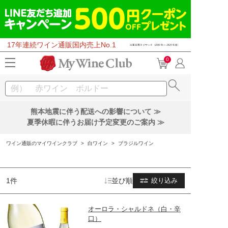
17年連続ワイン通販国内売上No.1
0
熊本地震に伴う配送への影響について ≫
夏季休暇に伴うお届け予定変更のご案内 ≫
ワイン通販のマイワインクラブ
>
白ワイン
>
ブラジルワイン
1件
並び順
絞り込み
オーロラ・シャルドネ（白・辛
口）