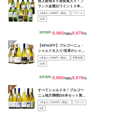
格上産地＆５冠金賞入り！フ
ランス金賞白ワイン１０本セ
ット
1本あたり988円（税込）
フランス
10本
送料無料
8,980
9,878
円(税込
円)
【46%OFF】ブルゴーニュ・
シャルドネ入り!世界のシャル
ドネ白10本セット 第…
1本あたり988円（税込）
世界各国
10本
送料無料
8,980
9,878
円(税込
円)
すべてシャルドネ！ブルゴー
ニュ地方満喫白6本セット第5
弾
1本あたり2200円（税込）
フランス
6本