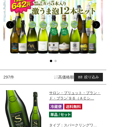
297件
高価格順
絞り込み
サロン・ブリュット・ブラン・
ド・ブラン’９６（ＡＣシ…
タイプ：スパークリングワ…