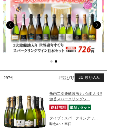
297件
並び順
絞り込み
瓶内二次発酵製法カバ5本入り!!
激旨スパークリングワ…
タイプ：スパークリングワ…
味わい：辛口