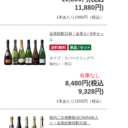
11,880円)
1本あたり1980円（税込）
金賞総数21個！金賞カバ6本セッ
ト
タイプ：スパークリングワ…
味わい：辛口
在庫なし
8,480円(税込
9,328円)
1本あたり1555円（税込）
瓶内二次発酵製法CAVA4本入
り！金賞総獲得数31個…