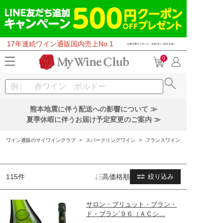
17年連続ワイン通販国内売上No.1
0
熊本地震に伴う配送への影響について ≫
夏季休暇に伴うお届け予定変更のご案内 ≫
ワイン通販のマイワインクラブ
>
スパークリングワイン
>
フランスワイン
115件
高価格順
絞り込み
サロン・ブリュット・ブラン・
ド・ブラン’９６（ＡＣシ…