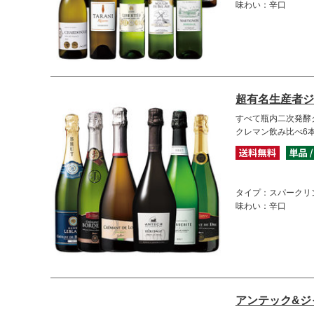
味わい：辛口
超有名生産者ジ
すべて瓶内二次発酵
クレマン飲み比べ6
タイプ：スパークリ
味わい：辛口
アンテック&ジ