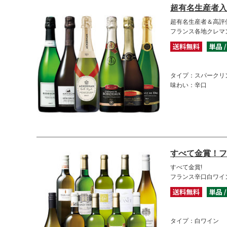
超有名生産者入
超有名生産者＆高評
フランス各地クレマ
タイプ：スパークリ
味わい：辛口
すべて金賞！フ
すべて金賞!
フランス辛口白ワイ
タイプ：白ワイン