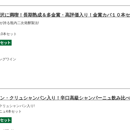
沢に満喫！長期熟成＆多金賞・高評価入り！金賞カバ１０本セ
が誇る瓶内二次発酵製法!
10本セット
ングワイン
ン・クリュシャンパン入り！辛口高級シャンパーニュ飲み比べ
クリュシャンパン入り!
ニュ4本セット