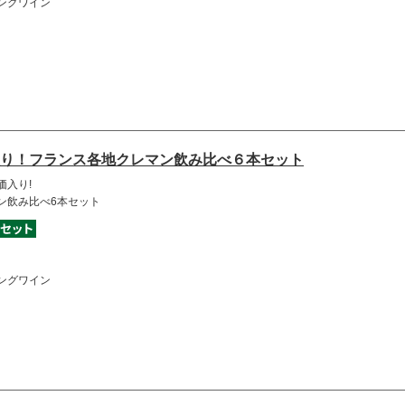
ングワイン
り！フランス各地クレマン飲み比べ６本セット
価入り!
ン飲み比べ6本セット
ングワイン