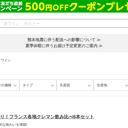
熊本地震に伴う配送への影響について ≫
夏季休暇に伴うお届け予定変更のご案内 ≫
スワイン
りの価格
タイプ
生産国
生産地
り！フランス各地クレマン飲み比べ6本セット
的な味わいを堪能!