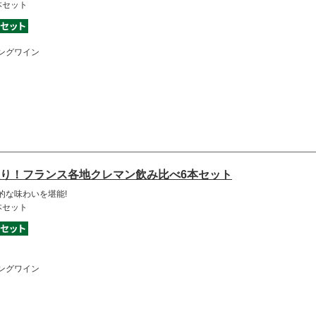
本セット
ングワイン
り！フランス各地クレマン飲み比べ6本セット
的な味わいを堪能!
本セット
ングワイン