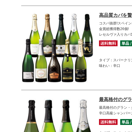
高品質カバを贅
コスパ抜群!スペイン
金賞総獲得数26個!
レセルヴァ入りカバ
タイプ：スパークリ
味わい：辛口
最高格付のグラ
最高格付のグラン・
辛口高級シャンパー