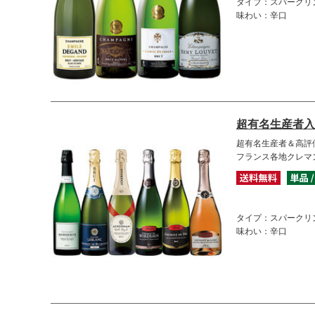
タイプ：スパークリ
味わい：辛口
超有名生産者入
超有名生産者＆高評
フランス各地クレマ
タイプ：スパークリ
味わい：辛口