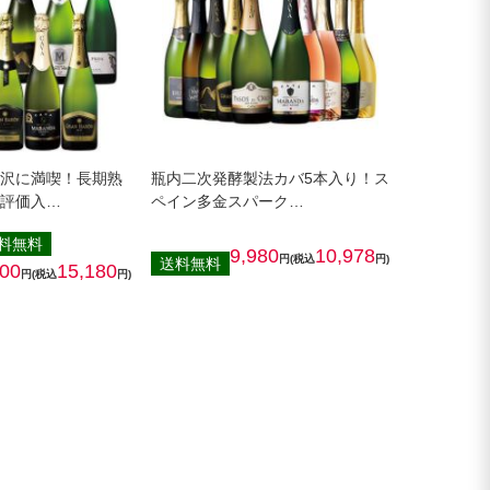
贅沢に満喫！長期熟
瓶内二次発酵製法カバ5本入り！ス
高評価入…
ペイン多金スパーク…
料無料
9,980
10,978
円(税込
円)
送料無料
800
15,180
円(税込
円)