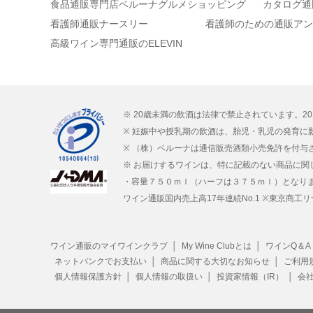
食品通販専門店ベルーナグルメショッピング
カタログ通
看護師通販ナースリー
看護師のための通販アン
高級ワイン専門通販のELEVIN
※ 20歳未満の飲酒は法律で禁止されています。2
※ 妊娠中や授乳期の飲酒は、胎児・乳児の発育に
※ （株）ベルーナは通信販売酒類小売免許を付与
※ お届けするワインは、特に記載のない商品に関
・容量７５０ｍｌ（ハーフは３７５ｍｌ）となり
ワイン通販国内売上高17年連続No.1 ※東京商工リサ
ワイン通販のマイワインクラブ │
My Wine Clubとは │
ワインQ＆A
ネットバンクでお支払い │
商品に関する大切なお知らせ │
ご利用規
個人情報保護方針 │
個人情報の取扱い │
投資家情報（IR） │
会社