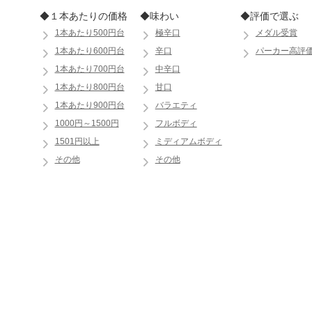
◆１本あたりの価格
◆味わい
◆評価で選ぶ
1本あたり500円台
極辛口
メダル受賞
1本あたり600円台
辛口
パーカー高評
1本あたり700円台
中辛口
1本あたり800円台
甘口
1本あたり900円台
バラエティ
1000円～1500円
フルボディ
1501円以上
ミディアムボディ
その他
その他