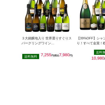
３大銘醸地入り 世界選りすぐりス
【39%OFF】シ
パークリングワイン…
り！すべて金賞！
送料
7,255
7,980
円(税込
円)
送料無料
10,980