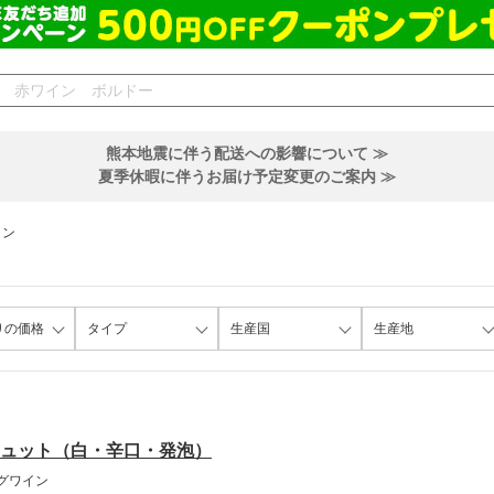
熊本地震に伴う配送への影響について ≫
夏季休暇に伴うお届け予定変更のご案内 ≫
イン
りの価格
タイプ
生産国
生産地
ュット（白・辛口・発泡）
グワイン