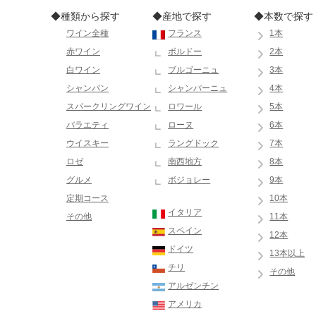
◆種類から探す
◆産地で探す
◆本数で探す
ワイン全種
フランス
1本
赤ワイン
ボルドー
2本
白ワイン
ブルゴーニュ
3本
シャンパン
シャンパーニュ
4本
スパークリングワイン
ロワール
5本
バラエティ
ローヌ
6本
ウイスキー
ラングドック
7本
ロゼ
南西地方
8本
グルメ
ボジョレー
9本
定期コース
10本
イタリア
その他
11本
スペイン
12本
ドイツ
13本以上
チリ
その他
アルゼンチン
アメリカ