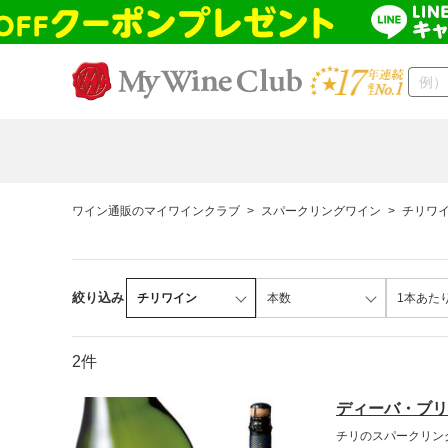
ワイン通販のマイワインクラブ
>
スパークリングワイン
>
チリワ
絞り込み
チリワイン
本数
1本あた
2件
ディーバ・ブリ
チリのスパークリン