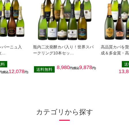
ャンパーニュ入
瓶内二次発酵カバ入り！世界スパ
高品質カバを
欧…
ークリング10本セッ…
成＆多金賞・
無料
送
8,980
9,878
円(税込
円)
送料無料
12,078
13,
円(税込
円)
カテゴリから探す