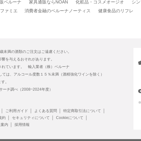
販ベルーナ
家具通販ならNOAN
化粧品・コスメオージオ
シン
ファミエ
消費者金融のベルーナノーティス
健康食品のリフレ
0歳未満の酒類のご注文はご遠慮ください。
影響を与えるおそれがあります。
されています。 輸入業者（株）ベルーナ
しては、アルコール度数１５％未満（酒精強化ワインを除く）
ます。
ーチ調べ（2008~2024年度）
 │
ご利用ガイド │
よくある質問 │
特定商取引法について │
約 │
セキュリティについて │
Cookieについて │
案内 │
採用情報