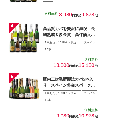
送料無料
8,980
9,878
円(税込
円)
高品質カバを贅沢に満喫！長
期熟成＆多金賞・高評価入
り！金賞カバ１０本セット
1本あたり1518円（税込）
スペイン
第１…
10本
送料無料
13,800
15,180
円(税込
円)
瓶内二次発酵製法カバ5本入
り！スペイン多金スパークリ
ング10本セット
1本あたり1098円（税込）
スペイン
10本
送料無料
9,980
10,978
円(税込
円)