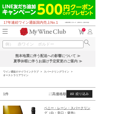
17年連続ワイン通販国内売上No.1
0
熊本地震に伴う配送への影響について ≫
夏季休暇に伴うお届け予定変更のご案内 ≫
ワイン通販のマイワインクラブ
>
スパークリングワイン
>
オーストラリアワイン
1件
高価格順
絞り込み
ペニー・レーン・スパークリン
グ（白・辛口・発泡）