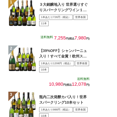
３大銘醸地入り 世界選りすぐ
りスパークリングワイン１１
本セット 第４３弾
1本あたり726円（税込）
世界各国
11本
送料無料
7,255
7,980
円(税込
円)
【39%OFF】シャンパーニュ
入り！すべて金賞！欧州スパ
ークリング10本セット …
1本あたり1208円（税込）
世界各国
10本
送料無料
10,980
12,078
円(税込
円)
瓶内二次発酵カバ入り！世界
スパークリング10本セット
1本あたり988円（税込）
世界各国
10本