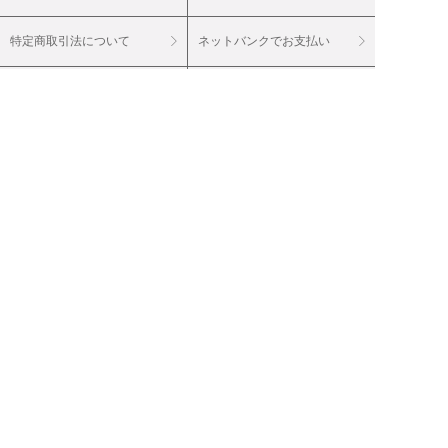
特定商取引法について
ネットバンクでお支払い
商品に関する大切なお知らせ
セキュリティについて
Cookieについて
個人情報保護方針
個人情報の取扱い
投資家情報（IR）
会社案内
採用情報
グループサイト
20歳未満の飲酒は法律で禁止されています。
20歳未満の酒類のご注文はご遠慮ください。
妊娠中や授乳期の飲酒は、胎児・乳児の発育
に影響を与えるおそれがあります。
（株）ベルーナは通信販売酒類小売免許を付
与されています。 輸入業者（株）ベルーナ
お届けするワインは、特に記載のない商品に