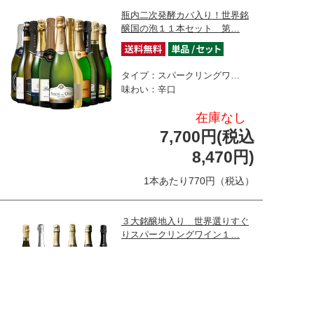
瓶内二次発酵カバ入り！世界銘
醸国の泡１１本セット 第…
タイプ：スパークリングワ…
味わい：辛口
在庫なし
7,700円(税込
8,470円)
1本あたり770円（税込）
３大銘醸地入り 世界選りすぐ
りスパークリングワイン１…
タイプ：スパークリングワ…
味わい：辛口