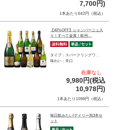
7,700円)
1本あたり642円（税込）
【40%OFF】シャンパーニュ入
り！すべて金賞！欧州…
タイプ：スパークリングワ…
味わい：辛口
在庫なし
9,980円(税込
10,978円)
1本あたり1098円（税込）
毎日飲みたい!デイリー泡3本セ
ット