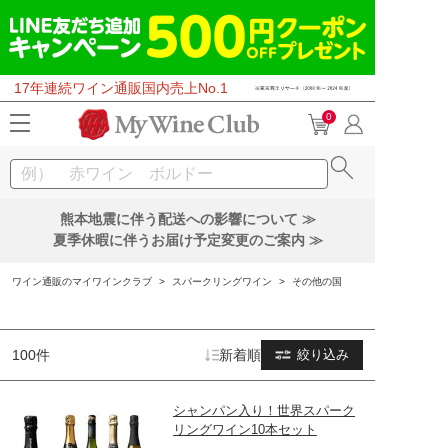
17年連続ワイン通販国内売上No.1
0
熊本地震に伴う配送への影響について ≫
夏季休暇に伴うお届け予定変更のご案内 ≫
ワイン通販のマイワインクラブ
>
スパークリングワイン
>
その他の国
100件
新着順
絞り込み
シャンパン入り！世界スパーク
リングワイン10本セット