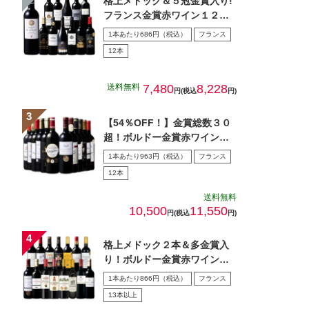
格上メドック＆５冠金賞入り!
フランス金賞赤ワイン１２本
セット 第１０８弾
1本あたり686円（税込）
フランス
12本
送料無料
7,480
8,228
円(税込
円)
【54％OFF！】金賞総数３０
超！ボルドー金賞赤ワイン１
２本セット 第１5弾
1本あたり963円（税込）
フランス
12本
送料無料
10,500
11,550
円(税込
円)
格上メドック２本＆多金賞入
り！ボルドー金賞赤ワイン１
５本セット 第28弾
1本あたり866円（税込）
フランス
13本以上