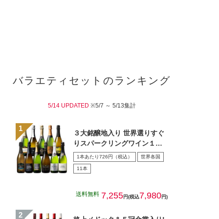
バラエティセットのランキング
5/14 UPDATED
※5/7 ～ 5/13集計
３大銘醸地入り 世界選りすぐ
りスパークリングワイン１１
本セット 第４３弾
1本あたり726円（税込）
世界各国
11本
送料無料
7,255
7,980
円(税込
円)