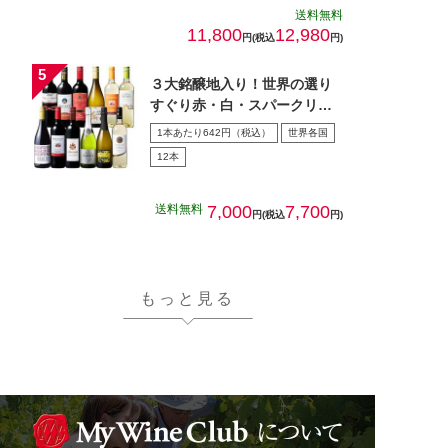
送料無料
11,800
12,980
円(税込
円)
３大銘醸地入り！世界の選り
すぐり赤・白・スパークリン
グワイン飲み比べ１2本セッ
1本あたり642円（税込）
世界各国
ト…
12本
送料無料
7,000
7,700
円(税込
円)
もっと見る