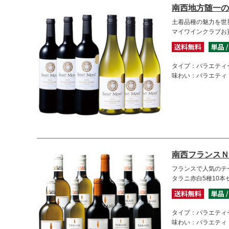
南西地方随一の
土着品種の魅力を世
マイワインクラブお
タイプ：バラエティ
味わい：バラエティ
南西フランスＮ
フランスで人気のテ
タラニ赤白5種10本
タイプ：バラエティ
味わい：バラエティ