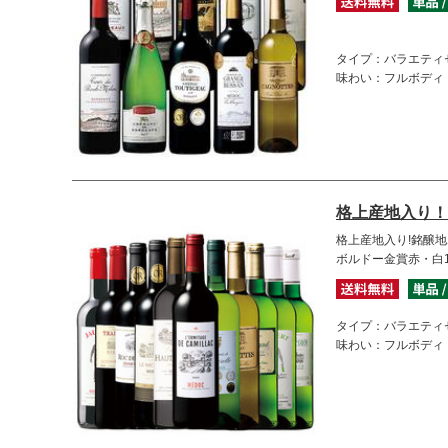
タイプ：バラエティ
味わい：フルボディ
格上産地入り！
格上産地入り!銘醸
ボルドー金賞赤・白
タイプ：バラエティ
味わい：フルボディ