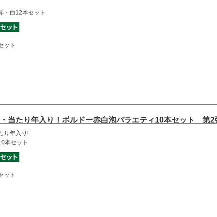
赤・白12本セット
セット
・当たり年入り！ボルドー赤白泡バラエティ10本セット 第2
たり年入り!
10本セット
セット