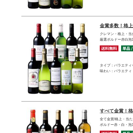
金賞多数！格上
クレマン・格上・当
厳選ボルドー赤白泡
タイプ：バラエティ
味わい：バラエティ
すべて金賞！格
全て金賞!格上・当た
ボルドー赤・白・泡