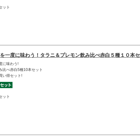
セット
を一度に味わう！タラニ＆プレモン飲み比べ赤白５種１０本セ
度に味わう!
み比べ赤白5種10本セット
買い得セット!
セット