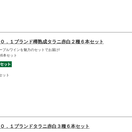
Ｏ．１ブランド樽熟成タラニ赤白２種６本セット
ーブルワインを魅力のセットでお届け!
種6本セット
セット
Ｏ．１ブランドタラニ赤白３種６本セット