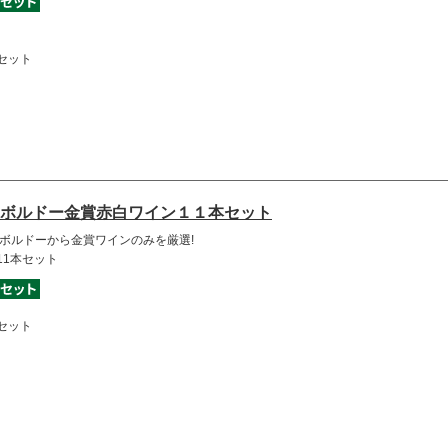
セット
ボルドー金賞赤白ワイン１１本セット
地ボルドーから金賞ワインのみを厳選!
11本セット
セット