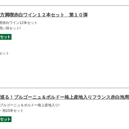
方満喫赤白ワイン１２本セット 第１０弾
喫赤白ワイン12本セット
買い得セット!
セット
巡る！ブルゴーニュ＆ボルドー格上産地入りフランス赤白泡周
!ブルゴーニュ＆ボルドー格上産地入り!
・泡10本セット