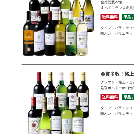
金賞総数22個!
すべてフランス金賞
タイプ：バラエティ
味わい：バラエティ
金賞多数！格上
クレマン・格上・当
厳選ボルドー赤白泡
タイプ：バラエティ
味わい：バラエティ