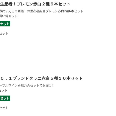
生産者！プレモン赤白２種６本セット
界に伝える南西随一の生産者組合プレモン赤白2種6本セット
買い得セット!
セット
Ｏ．１ブランドタラニ赤白５種１０本セット
ーブルワインを魅力のセットでお届け!
セット
セット