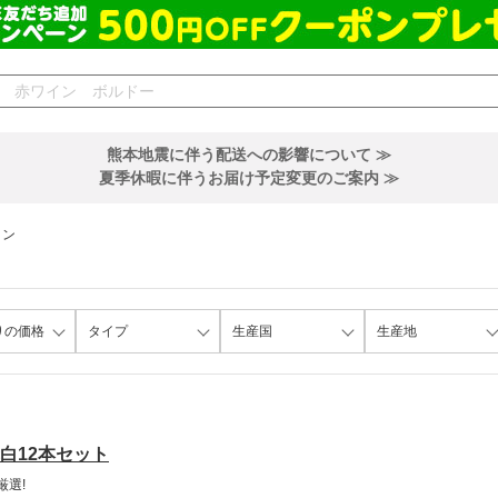
熊本地震に伴う配送への影響について ≫
夏季休暇に伴うお届け予定変更のご案内 ≫
イン
りの価格
タイプ
生産国
生産地
白12本セット
厳選!