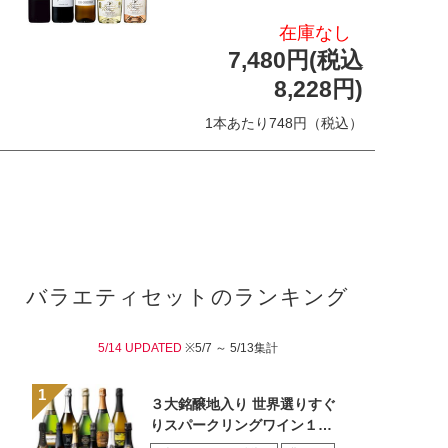
在庫なし
7,480円(税込
8,228円)
1本あたり748円（税込）
バラエティセットのランキング
5/14 UPDATED
※5/7 ～ 5/13集計
３大銘醸地入り 世界選りすぐ
りスパークリングワイン１１
本セット 第４３弾