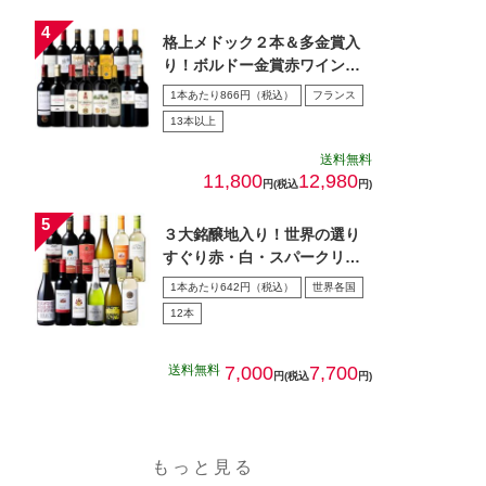
格上メドック２本＆多金賞入
り！ボルドー金賞赤ワイン１
５本セット 第28弾
1本あたり866円（税込）
フランス
13本以上
送料無料
11,800
12,980
円(税込
円)
３大銘醸地入り！世界の選り
すぐり赤・白・スパークリン
グワイン飲み比べ１2本セッ
1本あたり642円（税込）
世界各国
ト…
12本
送料無料
7,000
7,700
円(税込
円)
もっと見る