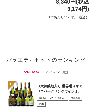
8,340円(税込
9,174円)
1本あたり1147円（税込）
バラエティセットのランキング
5/14 UPDATED
※5/7 ～ 5/13集計
３大銘醸地入り 世界選りすぐ
りスパークリングワイン１１
本セット 第４３弾
1本あたり726円（税込）
世界各国
11本