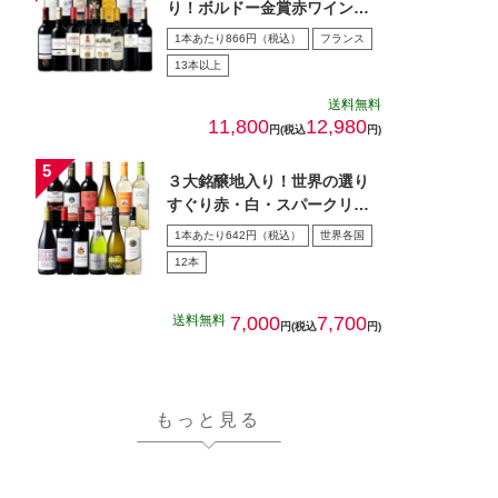
り！ボルドー金賞赤ワイン１
５本セット 第28弾
1本あたり866円（税込）
フランス
13本以上
送料無料
11,800
12,980
円(税込
円)
３大銘醸地入り！世界の選り
すぐり赤・白・スパークリン
グワイン飲み比べ１2本セッ
1本あたり642円（税込）
世界各国
ト…
12本
送料無料
7,000
7,700
円(税込
円)
もっと見る