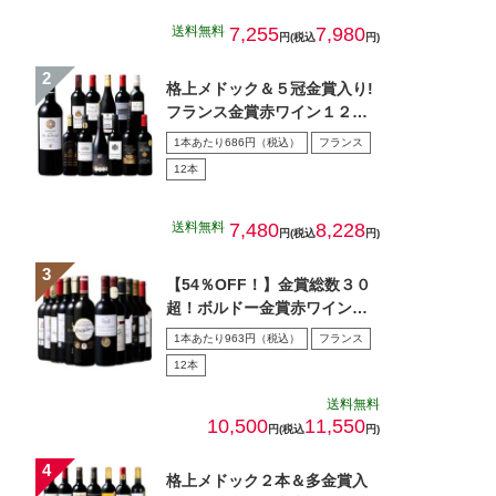
送料無料
7,255
7,980
円(税込
円)
格上メドック＆５冠金賞入り!
フランス金賞赤ワイン１２本
セット 第１０８弾
1本あたり686円（税込）
フランス
12本
送料無料
7,480
8,228
円(税込
円)
【54％OFF！】金賞総数３０
超！ボルドー金賞赤ワイン１
２本セット 第１5弾
1本あたり963円（税込）
フランス
12本
送料無料
10,500
11,550
円(税込
円)
格上メドック２本＆多金賞入