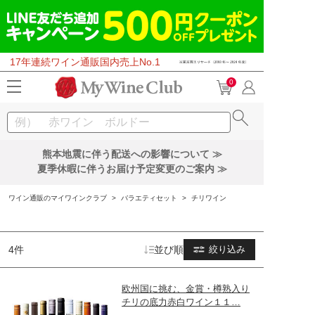
17年連続ワイン通販国内売上No.1
0
熊本地震に伴う配送への影響について ≫
夏季休暇に伴うお届け予定変更のご案内 ≫
ワイン通販のマイワインクラブ
>
バラエティセット
>
チリワイン
4件
並び順
絞り込み
欧州国に挑む、金賞・樽熟入り
チリの底力赤白ワイン１１…