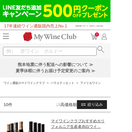
17年連続ワイン通販国内売上No.1
0
熊本地震に伴う配送への影響について ≫
夏季休暇に伴うお届け予定変更のご案内 ≫
ワイン通販のマイワインクラブ
>
バラエティセット
>
アメリカワイン
10件
高価格順
絞り込み
マイワインクラブおすすめカリ
フォルニア生産者赤白ワイ…