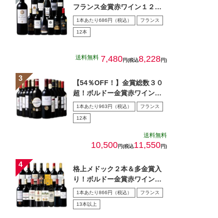
フランス金賞赤ワイン１２本
セット 第１０８弾
1本あたり686円（税込）
フランス
12本
送料無料
7,480
8,228
円(税込
円)
【54％OFF！】金賞総数３０
超！ボルドー金賞赤ワイン１
２本セット 第１5弾
1本あたり963円（税込）
フランス
12本
送料無料
10,500
11,550
円(税込
円)
格上メドック２本＆多金賞入
り！ボルドー金賞赤ワイン１
５本セット 第28弾
1本あたり866円（税込）
フランス
13本以上