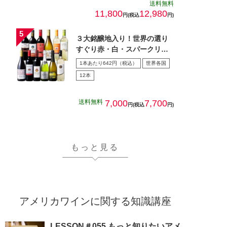
送料無料
11,800
12,980
円(税込
円)
３大銘醸地入り！世界の選り
すぐり赤・白・スパークリン
グワイン飲み比べ１2本セッ
1本あたり642円（税込）
世界各国
ト…
12本
送料無料
7,000
7,700
円(税込
円)
もっと見る
アメリカワインに関する知識講座
LESSON＃055 もっと知りたいアメ