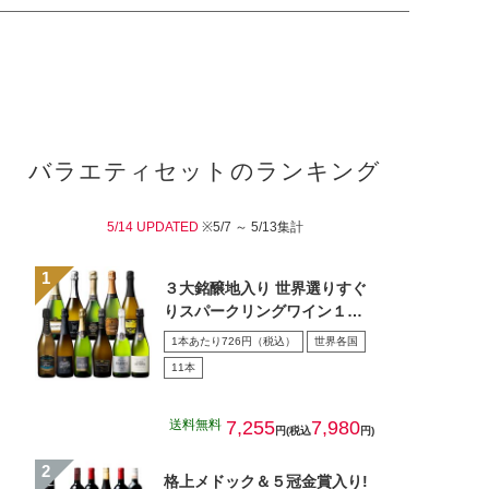
バラエティセットのランキング
5/14 UPDATED
※5/7 ～ 5/13集計
３大銘醸地入り 世界選りすぐ
りスパークリングワイン１１
本セット 第４３弾
1本あたり726円（税込）
世界各国
11本
送料無料
7,255
7,980
円(税込
円)
格上メドック＆５冠金賞入り!