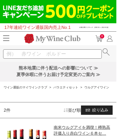
17年連続ワイン通販国内売上No.1
0
熊本地震に伴う配送への影響について ≫
夏季休暇に伴うお届け予定変更のご案内 ≫
ワイン通販のマイワインクラブ
>
バラエティセット
>
ウルグアイワイン
2件
並び順
絞り込み
南米ウルグアイを満喫！樽熟高
評価入り赤白ワイン６本セ…