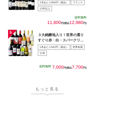
５本セット 第28弾
1本あたり866円（税込）
フランス
13本以上
送料無料
11,800
12,980
円(税込
円)
３大銘醸地入り！世界の選り
すぐり赤・白・スパークリン
グワイン飲み比べ１2本セッ
1本あたり642円（税込）
世界各国
ト…
12本
送料無料
7,000
7,700
円(税込
円)
もっと見る