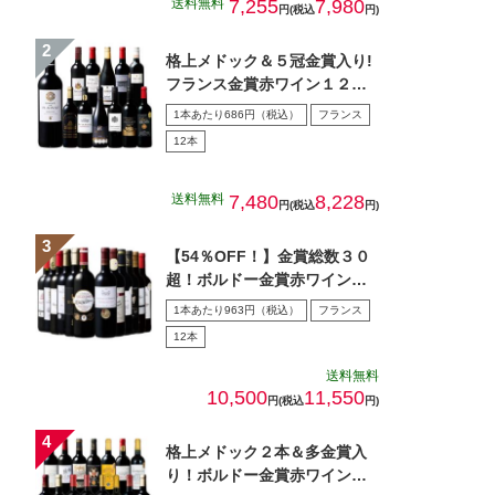
送料無料
7,255
7,980
円(税込
円)
格上メドック＆５冠金賞入り!
フランス金賞赤ワイン１２本
セット 第１０８弾
1本あたり686円（税込）
フランス
12本
送料無料
7,480
8,228
円(税込
円)
【54％OFF！】金賞総数３０
超！ボルドー金賞赤ワイン１
２本セット 第１5弾
1本あたり963円（税込）
フランス
12本
送料無料
10,500
11,550
円(税込
円)
格上メドック２本＆多金賞入
り！ボルドー金賞赤ワイン１