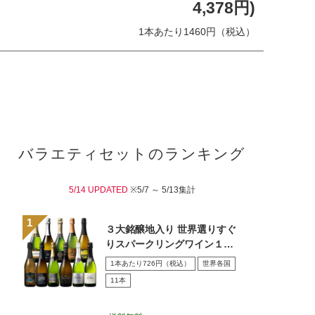
4,378円)
1本あたり1460円（税込）
バラエティセットのランキング
5/14 UPDATED
※5/7 ～ 5/13集計
３大銘醸地入り 世界選りすぐ
りスパークリングワイン１１
本セット 第４３弾
1本あたり726円（税込）
世界各国
11本