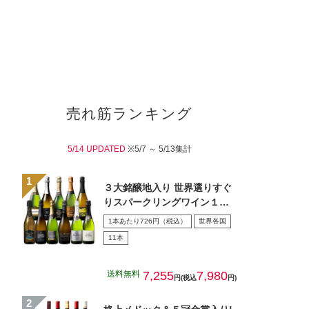
売れ筋ランキング
5/14 UPDATED
※5/7 ～ 5/13集計
３大銘醸地入り 世界選りすぐ
りスパークリングワイン１１
本セット 第４３弾
1本あたり726円（税込）
世界各国
11本
送料無料
7,255
7,980
円(税込
円)