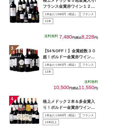
格上メドック＆５冠金賞入り!
フランス金賞赤ワイン１２本
セット 第１０８弾
1本あたり686円（税込）
フランス
12本
送料無料
7,480
8,228
円(税込
円)
【54％OFF！】金賞総数３０
超！ボルドー金賞赤ワイン１
２本セット 第１5弾
1本あたり963円（税込）
フランス
12本
送料無料
10,500
11,550
円(税込
円)
格上メドック２本＆多金賞入
り！ボルドー金賞赤ワイン１
５本セット 第28弾
1本あたり866円（税込）
フランス
13本以上