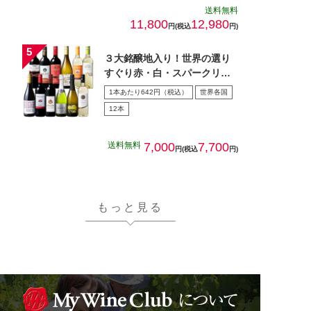
送料無料
11,800
12,980
円(税込
円)
３大銘醸地入り！世界の選り
すぐり赤・白・スパークリン
グワイン飲み比べ１2本セッ
1本あたり642円（税込）
世界各国
ト…
12本
送料無料
7,000
7,700
円(税込
円)
もっと見る