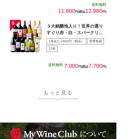
送料無料
11,800
12,980
円(税込
円)
３大銘醸地入り！世界の選り
すぐり赤・白・スパークリン
グワイン飲み比べ１2本セッ
1本あたり642円（税込）
世界各国
ト…
12本
送料無料
7,000
7,700
円(税込
円)
もっと見る