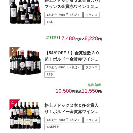
格上メドック＆５冠金賞入り!
フランス金賞赤ワイン１２本
セット 第１０８弾
1本あたり686円（税込）
フランス
12本
送料無料
7,480
8,228
円(税込
円)
【54％OFF！】金賞総数３０
超！ボルドー金賞赤ワイン１
２本セット 第１5弾
1本あたり963円（税込）
フランス
12本
送料無料
10,500
11,550
円(税込
円)
格上メドック２本＆多金賞入
り！ボルドー金賞赤ワイン１
５本セット 第28弾
1本あたり866円（税込）
フランス
13本以上