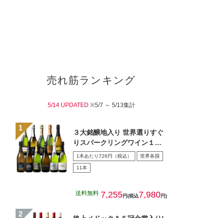
売れ筋ランキング
5/14 UPDATED
※5/7 ～ 5/13集計
３大銘醸地入り 世界選りすぐ
りスパークリングワイン１１
本セット 第４３弾
1本あたり726円（税込）
世界各国
11本
送料無料
7,255
7,980
円(税込
円)