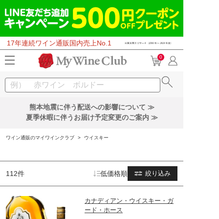
17年連続ワイン通販国内売上No.1
0
熊本地震に伴う配送への影響について ≫
夏季休暇に伴うお届け予定変更のご案内 ≫
ワイン通販のマイワインクラブ
>
ウイスキー
112件
低価格順
絞り込み
カナディアン・ウイスキー・ガ
ード・ホース