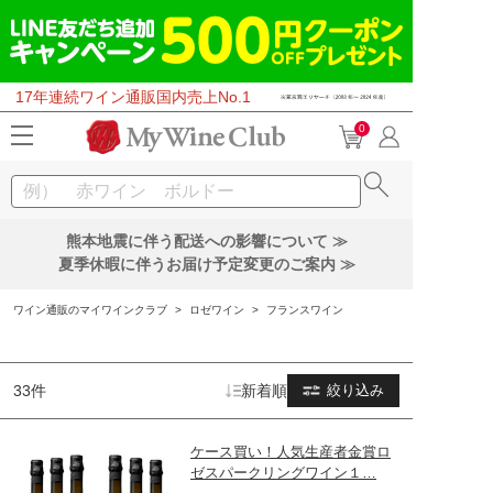
17年連続ワイン通販国内売上No.1
0
熊本地震に伴う配送への影響について ≫
夏季休暇に伴うお届け予定変更のご案内 ≫
ワイン通販のマイワインクラブ
>
ロゼワイン
>
フランスワイン
33件
新着順
絞り込み
ケース買い！人気生産者金賞ロ
ゼスパークリングワイン１…