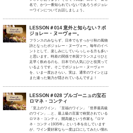
名で、かつ一番知られていないであろうボジョレ
ーワインについてお話しましょう。
LESSON＃014 意外と知らない？ボ
ジョレー・ヌーヴォー。
フランスのみならず、日本でもすっかり秋の風物
詩となったボジョレー・ヌーヴォー。毎年のイベ
ントとして、楽しみにしていらっしゃる方も多い
と思います。時差の関係で本国フランスよりひと
足早く飲めるのも、日本での人気にひと役買って
いるようです。そこでボジョレー・ヌーヴォー
を、いま一度おさらい。実は、通常のワインとは
また違った魅力が隠されているんですよ！
LESSON＃028 ブルゴーニュの宝石
ロマネ・コンティ
「至上のワイン」「至福のワイン」「世界最高級
のワイン」…と、最上級の言葉で称賛されている
ロマネ・コンティ。開高健という作家も『ロマ
ネ・コンティ1935年』という本を出しています
が、ワイン愛好家なら一度は口にしてみたい憧れ