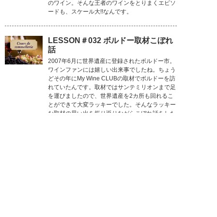
のワイン。そんな王者のワインをとりまくエピソ
ードも、スケール大!!なんです。
LESSON＃032 ボルドー取材こぼれ
話
2007年6月に世界遺産に登録されたボルドー市。
ワインファンには嬉しい出来事でしたね。ちょう
どその年にMy Wine CLUBの取材でボルドーを訪
れていたんです。取材ではサンテミリオンまで足
を運びましたので、世界遺産を2カ所も回れるこ
とができて大変ラッキーでした。そんなラッキー
な取材の思い出を振り返りながらこぼれ話をした
いと思います。
LESSON＃046 人気の秘密は？ボジ
ョレー・ヌーヴォー新発見
日本でも秋の一大イベントとして、毎年ニュース
でも取り上げられるボジョレー・ヌーヴォーの解
禁。とはいえ、「じつはボジョレー・ヌーヴォー
のことをよくわかっていない」という人も少なく
ありません。そこで、ボジョレー・ヌーヴォーの
基礎知識から、イタリアや日本のボジョレーとい