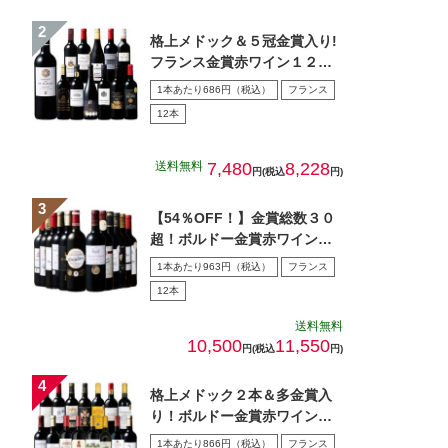
格上メドック＆５冠金賞入り!
フランス金賞赤ワイン１２本
セット 第１０８弾
1本あたり686円（税込）
フランス
12本
送料無料
7,480
8,228
円(税込
円)
【54％OFF！】金賞総数３０
超！ボルドー金賞赤ワイン１
２本セット 第１5弾
1本あたり963円（税込）
フランス
12本
送料無料
10,500
11,550
円(税込
円)
格上メドック２本＆多金賞入
り！ボルドー金賞赤ワイン１
５本セット 第28弾
1本あたり866円（税込）
フランス