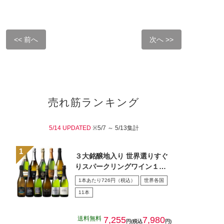
<< 前へ
次へ >>
売れ筋ランキング
5/14 UPDATED
※5/7 ～ 5/13集計
３大銘醸地入り 世界選りすぐ
りスパークリングワイン１１
本セット 第４３弾
1本あたり726円（税込）
世界各国
11本
送料無料
7,255
7,980
円(税込
円)