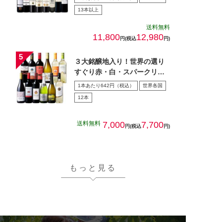
13本以上
送料無料
11,800
12,980
円(税込
円)
３大銘醸地入り！世界の選り
すぐり赤・白・スパークリン
グワイン飲み比べ１2本セッ
1本あたり642円（税込）
世界各国
ト…
12本
送料無料
7,000
7,700
円(税込
円)
もっと見る