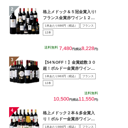
格上メドック＆５冠金賞入り!
フランス金賞赤ワイン１２本
セット 第１０８弾
1本あたり686円（税込）
フランス
12本
送料無料
7,480
8,228
円(税込
円)
【54％OFF！】金賞総数３０
超！ボルドー金賞赤ワイン１
２本セット 第１5弾
1本あたり963円（税込）
フランス
12本
送料無料
10,500
11,550
円(税込
円)
格上メドック２本＆多金賞入
り！ボルドー金賞赤ワイン１
５本セット 第28弾
1本あたり866円（税込）
フランス