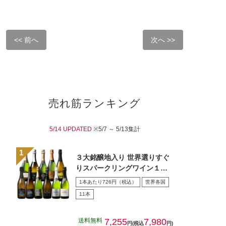
<< 前へ
次へ >>
売れ筋ランキング
5/14 UPDATED
※5/7 ～ 5/13集計
３大銘醸地入り 世界選りすぐ
りスパークリングワイン１１
本セット 第４３弾
1本あたり726円（税込）
世界各国
11本
送料無料
7,255
7,980
円(税込
円)