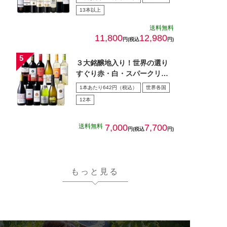
13本以上
送料無料
11,800
12,980
円(税込
円)
３大銘醸地入り！世界の選り
すぐり赤・白・スパークリン
グワイン飲み比べ１2本セッ
1本あたり642円（税込）
世界各国
ト…
12本
送料無料
7,000
7,700
円(税込
円)
もっと見る