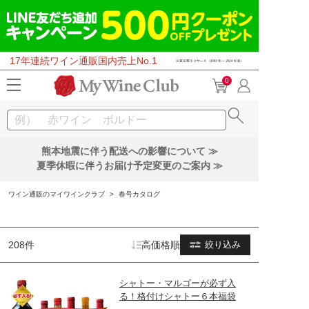
17年連続ワイン通販国内売上No.1
0
熊本地震に伴う配送への影響について ≫
夏季休暇に伴うお届け予定変更のご案内 ≫
ワイン通販のマイワインクラブ
>
春号カタログ
208件
高価格順
絞り込み
シャトー・マルゴーが必ず入
る！格付けシャトー６本福袋