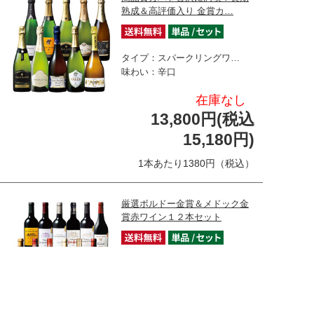
熟成＆高評価入り 金賞カ…
タイプ：スパークリングワ…
味わい：辛口
在庫なし
13,800円(税込
15,180円)
1本あたり1380円（税込）
厳選ボルドー金賞＆メドック金
賞赤ワイン１２本セット
タイプ：赤ワイン
味わい：フルボディ
在庫なし