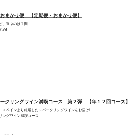
おまかせ便 【定期便・おまかせ便】
ど、選ぶのは手間…
すめ!
ークリングワイン満喫コース 第２弾 【年１２回コース】
・スペインより厳選したスパークリングワインをお届け!
リングワイン満喫コース