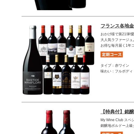
フランス各地金
おかげ様で第21弾!
大人気ラファージュ
お得な毎月届く1年
タイプ：赤ワイン
味わい：フルボディ
【特典付】銘醸
My Wine Club
銘醸地ボルドー上級