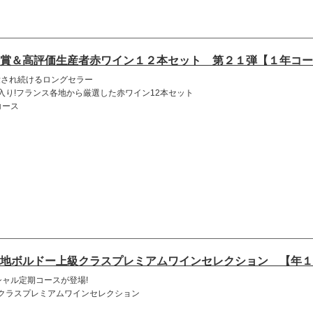
賞＆高評価生産者赤ワイン１２本セット 第２１弾【１年コー
愛され続けるロングセラー
入り!フランス各地から厳選した赤ワイン12本セット
コース
地ボルドー上級クラスプレミアムワインセレクション 【年１
 スペシャル定期コースが登場!
クラスプレミアムワインセレクション