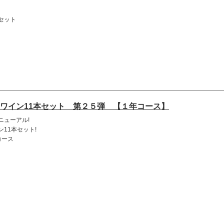
セット
ワイン11本セット 第２５弾 【１年コース】
ニューアル!
11本セット!
コース