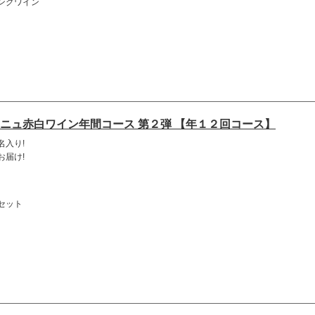
ングワイン
ニュ赤白ワイン年間コース 第２弾 【年１２回コース】
名入り!
お届け!
セット