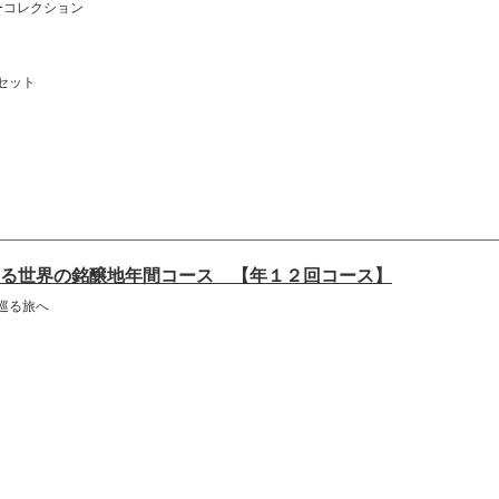
ーコレクション
セット
る世界の銘醸地年間コース 【年１２回コース】
巡る旅へ