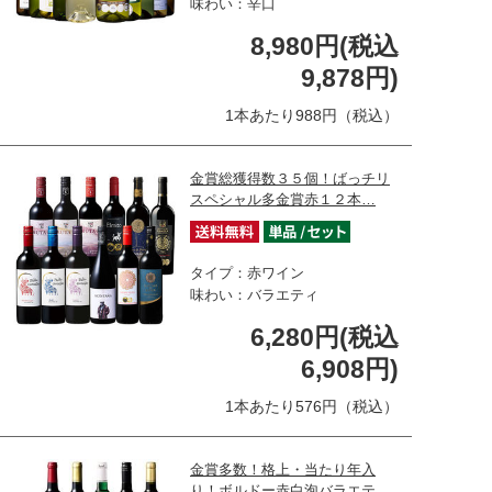
味わい：辛口
8,980円(税込
9,878円)
1本あたり988円（税込）
金賞総獲得数３５個！ばっチリ
スペシャル多金賞赤１２本…
タイプ：赤ワイン
味わい：バラエティ
6,280円(税込
6,908円)
1本あたり576円（税込）
金賞多数！格上・当たり年入
り！ボルドー赤白泡バラエテ…