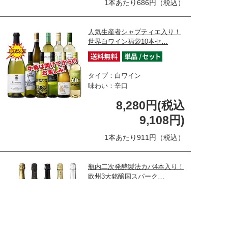
1本あたり686円（税込）
人気生産者シャプティエ入り！
世界白ワイン福袋10本セ…
タイプ：白ワイン
味わい：辛口
8,280円(税込
9,108円)
1本あたり911円（税込）
瓶内二次発酵製法カバ4本入り！
欧州3大銘醸国スパーク…
タイプ：スパークリングワ…
味わい：辛口