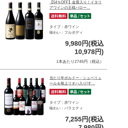
【54％OFF】金賞入り！イタリ
アワインの王様バロー…
タイプ：赤ワイン
味わい：フルボディ
9,980円(税込
10,978円)
1本あたり2745円（税込）
当たり年ボルドー・シュペリュ
ール＆格上リオハ入り!す…
タイプ：赤ワイン
味わい：バラエティ
7,255円(税込
7,980円)