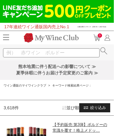
17年連続ワイン通販国内売上No.1
0
熊本地震に伴う配送への影響について ≫
夏季休暇に伴うお届け予定変更のご案内 ≫
ワイン通販のマイワインクラブ
>
キーワード検索結果ページ：
3,618件
並び順
絞り込み
【予約販売:第3弾】ボルドーの
常識を覆す！格上メドッ…