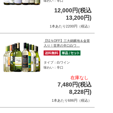
味わい：辛口
12,000円(税込
13,200円)
1本あたり2200円（税込）
【51％OFF】三大銘醸地＆金賞
入り！世界の辛口白ワ…
タイプ：白ワイン
味わい：辛口
在庫なし
7,480円(税込
8,228円)
1本あたり686円（税込）