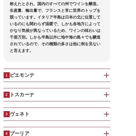
称えたとされ、国内のすべての州でワインを醸造。
生産量、輸出量で、フランスと常に世界のトップを
競っています。イタリア半島は日本の北に位置して
いるのにも関わらず温暖で、しかも各地方によって
かなり気候が異なっているため、ワインの味わいは
千差万別。しかも半島以外に地中海の島々でも醸造
されているので、その種類の多さは他に例を見ない
と言えます。
ピエモンテ
1
トスカーナ
2
ヴェネト
3
プーリア
4