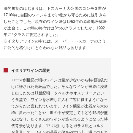
法的規制のはじまりは、トスカーナ大公国のコシモ３世が
1716年に自国のワインをまがい物から守るために線引きを
したことでした。現在のワイン法は1963年の原産地呼称法
が土台で、この時の格付けは3つのクラスでしたが、1992
年に4クラスに改定されました。
※イタリアワインの中には、スーパー・トスカーナのよう
に公的な格付けにとらわれない銘品もあります。
イタリアワインの歴史
ローマ創世記の頃のワインは量が少ないから特権階級だ
けに許された高級品でした。そんなワインが民衆に浸透
し出したのは11世紀頃、タベルナやオステリーアとい
う食堂で、ワインを水差しに入れて客に供すようになっ
てからだと言われています。ワイン醸造が土器から木の
樽に変わったことや、世の中が安定してぶどう栽培が盛
んになり、たくさんのワインが造られるようになった時
代背景があります。17世紀になるとガラス瓶とコルク
が普及して、ワインの品質が保ちやすい上、運ぶのも楽