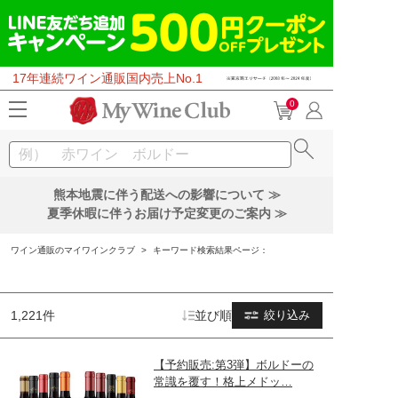
17年連続ワイン通販国内売上No.1
0
熊本地震に伴う配送への影響について ≫
夏季休暇に伴うお届け予定変更のご案内 ≫
ワイン通販のマイワインクラブ
>
キーワード検索結果ページ：
1,221件
並び順
絞り込み
【予約販売:第3弾】ボルドーの
常識を覆す！格上メドッ…