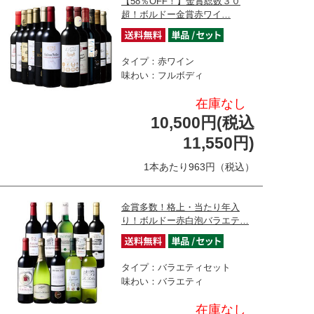
【58％OFF！】金賞総数３０
超！ボルドー金賞赤ワイ…
タイプ：赤ワイン
味わい：フルボディ
在庫なし
10,500円(税込
11,550円)
1本あたり963円（税込）
金賞多数！格上・当たり年入
り！ボルドー赤白泡バラエテ…
タイプ：バラエティセット
味わい：バラエティ
在庫なし