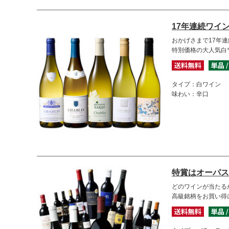
17年連続ワイ
おかげさまで17年連続
特別価格の大人気白
タイプ：白ワイン
味わい：辛口
特賞はオーパス
どのワインが当たる
高級銘柄をお買い得