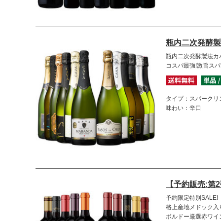
瓶内二次発酵製
瓶内二次発酵製法カバ
コスパ最強!激旨スパ
タイプ：スパークリ
味わい：辛口
【予約販売:第
予約限定特別SALE!
格上産地メドック入り
ボルドー厳選赤ワイ