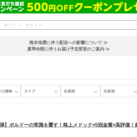
熊本地震に伴う配送への影響について ≫
夏季休暇に伴うお届け予定変更のご案内 ≫
りの価格
タイプ
生産国
生産地
3弾】ボルドーの常識を覆す！格上メドック×5冠金賞×高評価！