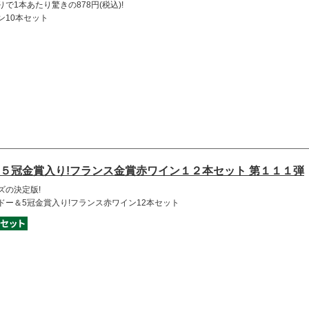
で1本あたり驚きの878円(税込)!
ン10本セット
５冠金賞入り!フランス金賞赤ワイン１２本セット 第１１１弾
ズの決定版!
ドー＆5冠金賞入り!フランス赤ワイン12本セット