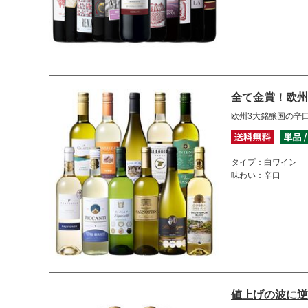
全て金賞！欧州
欧州3大銘醸国の辛
タイプ：白ワイン
味わい：辛口
値上げの波に逆