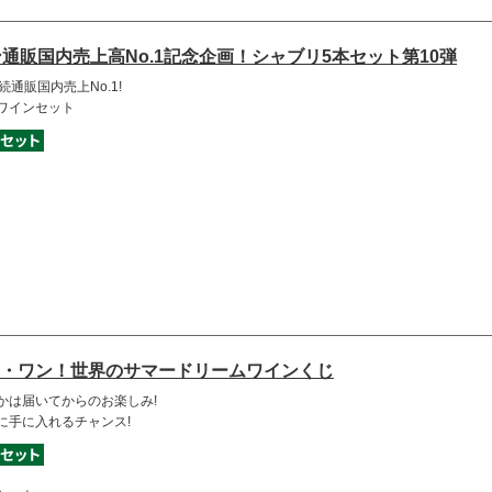
ン通販国内売上高No.1記念企画！シャブリ5本セット第10弾
通販国内売上No.1!
ワインセット
・ワン！世界のサマードリームワインくじ
かは届いてからのお楽しみ!
に手に入れるチャンス!