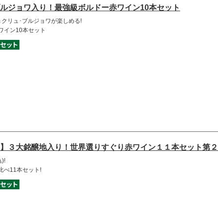
ルジョワ入り！最強級ボルドー赤ワイン10本セット
クリュ･ブルジョワが楽しめる!
ワイン10本セット
】３大銘醸地入り！世界選りすぐり赤ワイン１１本セット第２
)!
べ11本セット!