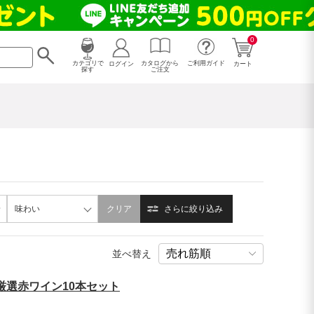
0
カタログから
ログイン
カテゴリで
ご利用ガイド
カート
ご注文
探す
味わい
クリア
さらに絞り込み
並べ替え
厳選赤ワイン10本セット