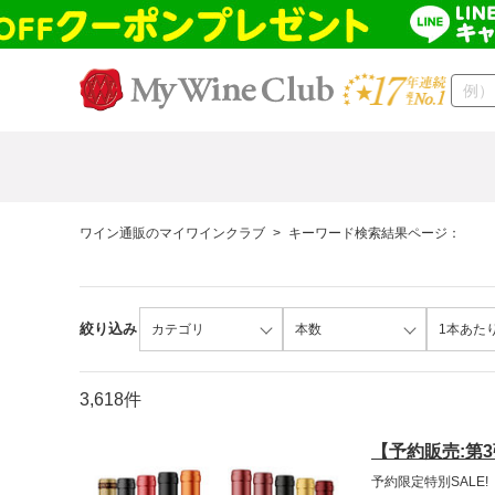
ワイン通販のマイワインクラブ
>
キーワード検索結果ページ：
絞り込み
カテゴリ
本数
1本あた
3,618件
【予約販売:第
予約限定特別SALE!