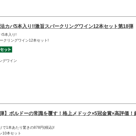
法カバ5本入り!!激旨スパークリングワイン12本セット第18弾
5本入り!
ークリングワイン12本セット!
ングワイン
2弾】ボルドーの常識を覆す！格上メドック×5冠金賞×高評価！
で1本あたり驚きの878円(税込)!
ン10本セット