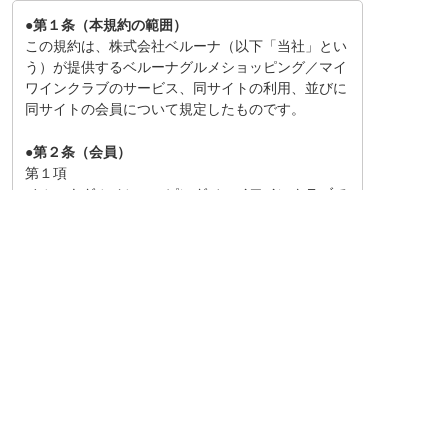
●第１条（本規約の範囲）
この規約は、株式会社ベルーナ（以下「当社」とい
う）が提供するベルーナグルメショッピング／マイ
ワインクラブのサービス、同サイトの利用、並びに
同サイトの会員について規定したものです。
●第２条（会員）
第１項
ベルーナグルメショッピング／マイワインクラブで
のご注文や各種サービスのご利用には、ベルーナグ
ルメショッピング／マイワインクラブ会員（以下
「会員」という）の登録が必要です。
同意して次に進む
第２項
会員とは、本規約に同意し、所定の入会手続きを完
了し、当社が会員ＩＤとパスワードを発行した方を
指します。
戻る
第３項
会員登録時に入力された情報については、全て正し
い情報であると当社は判断します。入力内容に誤り
があったことにより会員に不利益が生じましても、
当社は一切の責任を負わないものとします。