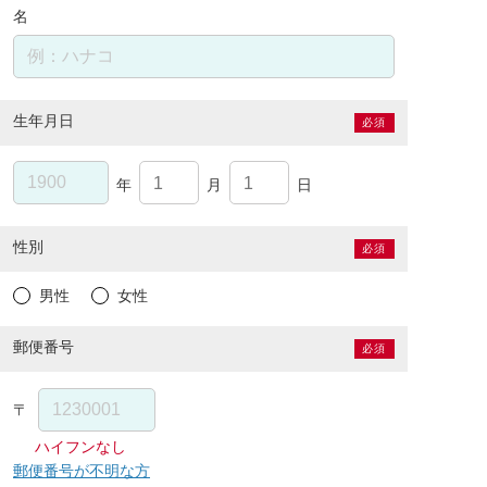
名
生年月日
必須
年
月
日
性別
必須
男性
女性
郵便番号
必須
〒
ハイフンなし
郵便番号が不明な方