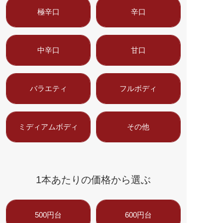
極辛口
辛口
中辛口
甘口
バラエティ
フルボディ
ミディアムボディ
その他
1本あたりの価格から選ぶ
500円台
600円台