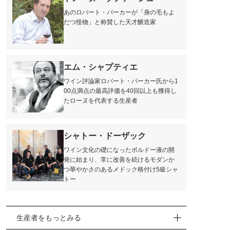
あのロバート・パーカーが「身の毛もよ
だつ怪物」と称賛した天才醸造家
エム・シャプティエ
ワイン評論家ロバート・パーカー氏から1
00点満点の最高評価を40回以上も獲得し
たローヌを代表する生産者
シャトー・ドーザック
ワイン文化の礎になったボルドー液の開
発に始まり、常に改善を続けるモダンか
つ華やかさのあるメドック格付け5級シャ
トー
ジャイヤンス
生産者をもっとみる
ローヌ地方北部のディー地区に拠点を置