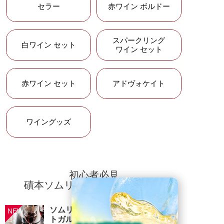
セラー
ルト
赤ワイン ボルドー
シャトー・オー・ブリオン
スパークリング
白ワイン セット
61シャトーの中で唯一のメルロー主体ワ
ワイン セット
インを生み出すグラーヴ地区きっての著
名赤ワイン
赤ワイン セット
アドヴォケイト
シャトー・マルゴー
文豪ヘミングウェイも愛し、その名前を
ワイングッズ
愛娘に送ったとも言われるボルドーの宝
石シャトー・マルゴー
シャトー・ラトゥール
初心者必見
名立たるボルドー格付けシャトーの中で
磧本ソムリエのワイン知識講座
も、最も力強く男性的な長期熟成型ワイ
ンを生み出すと言われるポイヤックの巨
ソムリエが教える、スペイン・ポル
匠
トガルワインのおすすめペアリング