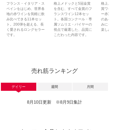
フランス・イタリア・ス
格上メドックと5冠金賞
格上メドック2本
ペインをはじめ、世界各
を含む、すべて金賞のフ
賞ワインを含む、
地の赤ワインを気軽に飲
ランスワイン12本セッ
ー赤15本セット
み比べできる11本セッ
ト。各国コンクール・専
のある味わいを、
ト。200弾を超える、長
属ソムリエ・バイヤーの
みにもうれしい価
く愛されるロングセラー
視点で厳選した、品質に
楽しみいただけま
です。
こだわった内容です。
売れ筋ランキング
デイリー
週間
月間
8月10日更新 ※8月9日集計