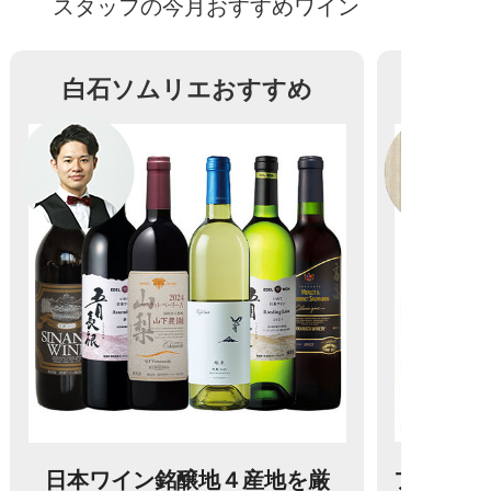
スタッフの今月おすすめワイン
白石ソムリエおすすめ
日本ワイン銘醸地４産地を厳
フランス