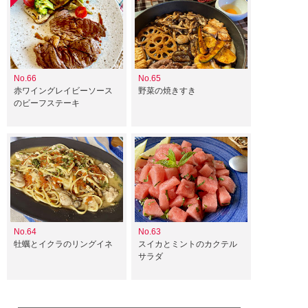
No.66
No.65
赤ワイングレイビーソース
野菜の焼きすき
のビーフステーキ
No.64
No.63
牡蠣とイクラのリングイネ
スイカとミントのカクテル
サラダ