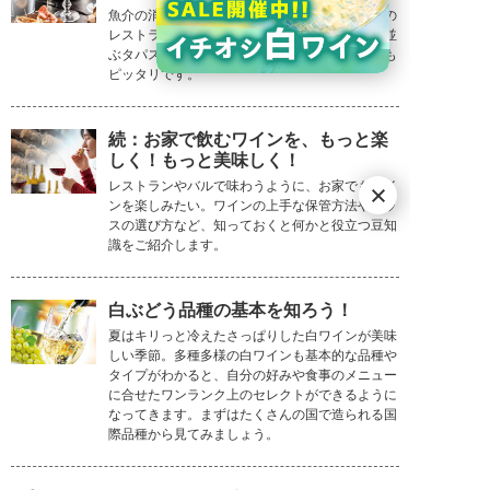
魚介の消費量が多いスペインとポルトガル。街の
オチガビワイナリー
レストランで作られる伝統料理や街角のバルで並
ぶタパスをご紹介しましょう。日本人の味覚にも
余市の大地と妥協なき哲学が紡ぐ、唯一
ピッタリです。
無二のワイン
続：お家で飲むワインを、もっと楽
しく！もっと美味しく！
レストランやバルで味わうように、お家でもワイ
ンを楽しみたい。ワインの上手な保管方法やグラ
スの選び方など、知っておくと何かと役立つ豆知
識をご紹介します。
白ぶどう品種の基本を知ろう！
夏はキリっと冷えたさっぱりした白ワインが美味
しい季節。多種多様の白ワインも基本的な品種や
タイプがわかると、自分の好みや食事のメニュー
に合せたワンランク上のセレクトができるように
なってきます。まずはたくさんの国で造られる国
際品種から見てみましょう。