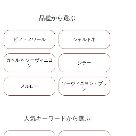
き、ディー地区のワイン全生産量の85％
を製造するトップメーカー
品種から選ぶ
ピッチーニ
イタリアの銘醸地トスカーナの老舗ワイ
ピノ・ノワール
シャルドネ
ナリー
カベルネ ソーヴィニヨ
シラー
ン
シャトー・ムートン・
ロートシルト
ソーヴィニヨン・ブラ
長い歴史の中で過去1度だけメドックの格
メルロー
ン
付けにおいて格上げを受けたムートン・
ロートシルト
シャトー・ラフィット・
人気キーワードから選ぶ
ロートシルト
第１級の首位の座に輝いた、不屈の栄光
を誇るシャトー・ラフィット・ロートシ