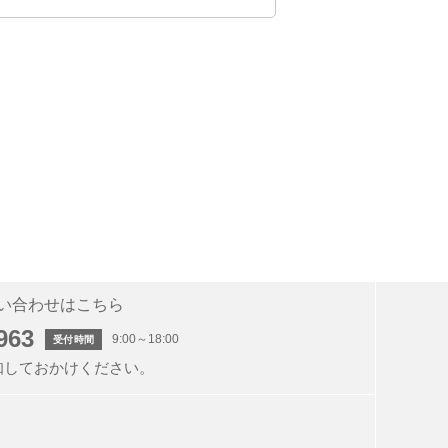
方を指します。
誤りがあったことにより会員に不利
負うものとします。会員ＩＤの使用
負わないものとします。
い合わせはこちら
963
9:00～18:00
受付時間
ん。
知しておかけください。
で会員資格を取消すことが出来ま