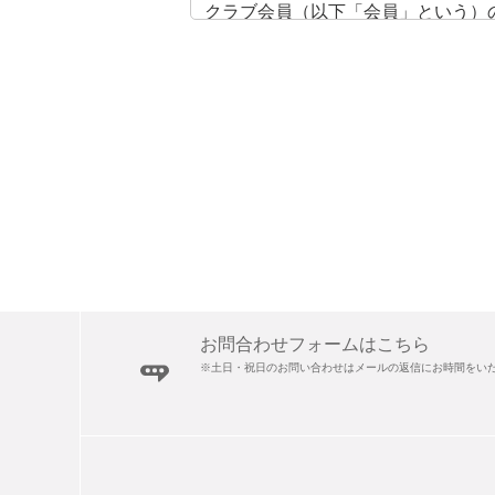
クラブ会員（以下「会員」という）
第２項
会員とは、本規約に同意し、所定の
第３項
会員登録時に入力された情報につい
益が生じましても、当社は一切の責
第４項
会員登録時に発行された会員ＩＤと
上の過失や、第三者が会員ＩＤとパ
第５項
会員は、登録内容に変更が生じた場
第６項
会員は、当社が定める所定の手続き
お問合わせフォームはこちら
第７項
※土日・祝日のお問い合わせはメールの返信にお時間をい
第２条第６項について、会員退会時
第８項
会員が、下記のいずれかの項目に該
す。
(1) 当社の業務を妨害した場合や、