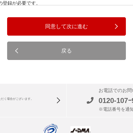
の登録が必要です。
入会手続きを完了し、当社が会員ＩＤとパスワードを発行した
同意して次に進む
ては、全て正しい情報であると当社は判断します。入力内容に
任を負わないものとします。
戻る
パスワードの使用・管理に関しては、その会員が全ての責任を
スワードを利用し発生した問題について、当社は一切の責任を
合は、速やかに登録情報を変更するものとします。
に基づいて退会することができます。
お電話でのお問
0120-107ｰ
ただく場合がございます。
でも当社の業務上最低限必要な情報については、削除されませ
※電話番号を通
当した場合には、当社は会員に通知することなく、当社の判断
当社に損害を与えた場合