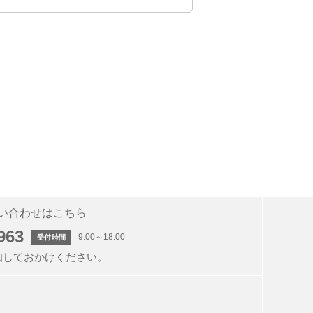
方を指します。
誤りがあったことにより会員に不利
負うものとします。会員ＩＤの使用
負わないものとします。
い合わせはこちら
963
9:00～18:00
受付時間
ん。
知しておかけください。
で会員資格を取消すことが出来ま