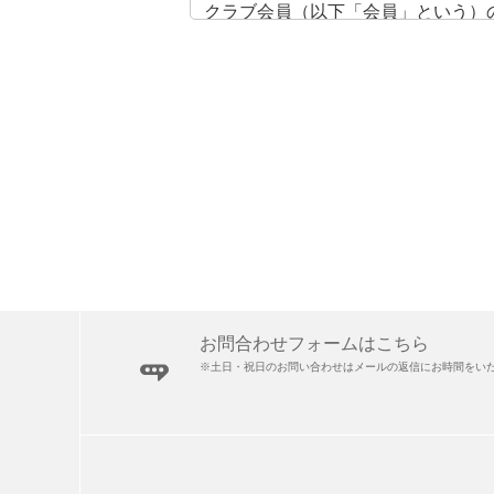
クラブ会員（以下「会員」という）
第２項
会員とは、本規約に同意し、所定の
第３項
会員登録時に入力された情報につい
益が生じましても、当社は一切の責
第４項
会員登録時に発行された会員ＩＤと
上の過失や、第三者が会員ＩＤとパ
第５項
会員は、登録内容に変更が生じた場
第６項
会員は、当社が定める所定の手続き
お問合わせフォームはこちら
第７項
※土日・祝日のお問い合わせはメールの返信にお時間をい
第２条第６項について、会員退会時
第８項
会員が、下記のいずれかの項目に該
す。
(1) 当社の業務を妨害した場合や、