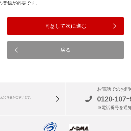
の登録が必要です。
入会手続きを完了し、当社が会員ＩＤとパスワードを発行した
同意して次に進む
ては、全て正しい情報であると当社は判断します。入力内容に
任を負わないものとします。
戻る
パスワードの使用・管理に関しては、その会員が全ての責任を
スワードを利用し発生した問題について、当社は一切の責任を
合は、速やかに登録情報を変更するものとします。
に基づいて退会することができます。
お電話でのお問
0120-107ｰ
ただく場合がございます。
でも当社の業務上最低限必要な情報については、削除されませ
※電話番号を通
当した場合には、当社は会員に通知することなく、当社の判断
当社に損害を与えた場合