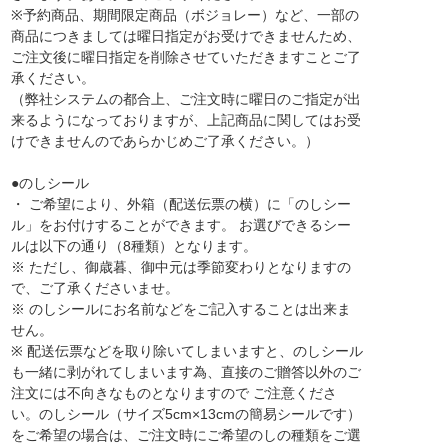
※予約商品、期間限定商品（ボジョレー）など、一部の
商品につきましては曜日指定がお受けできませんため、
ご注文後に曜日指定を削除させていただきますことご了
承ください。
（弊社システムの都合上、ご注文時に曜日のご指定が出
来るようになっておりますが、上記商品に関してはお受
けできませんのであらかじめご了承ください。）
●のしシール
・ ご希望により、外箱（配送伝票の横）に「のしシー
ル」をお付けすることができます。 お選びできるシー
ルは以下の通り（8種類）となります。
※ ただし、御歳暮、御中元は季節変わりとなりますの
で、ご了承くださいませ。
※ のしシールにお名前などをご記入することは出来ま
せん。
※ 配送伝票などを取り除いてしまいますと、のしシール
も一緒に剥がれてしまいます為、直接のご贈答以外のご
注文には不向きなものとなりますので ご注意くださ
い。のしシール（サイズ5cm×13cmの簡易シールです）
をご希望の場合は、ご注文時にご希望のしの種類をご選